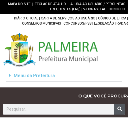
MAPA DO SITE
|
TECLAS DE ATALHO
|
AJUDA AO USUÁRIO / PERGUNTAS
FREQUENTES (FAQ)
|
V-LIBRAS
|
FALE CONOSCO
DIÁRIO OFICIAL
|
CARTA DE SERVIÇOS AO USUÁRIO
|
CÓDIGO DE ÉTICA
|
CONSELHOS MUNICIPAIS
|
CONCURSOS/PSS
|
LEGISLAÇÃO
|
RADAR
Menu da Prefeitura
O QUE VOCÊ PROCUR