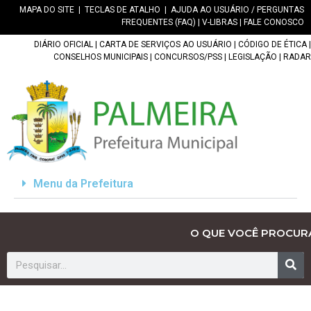
MAPA DO SITE
|
TECLAS DE ATALHO
|
AJUDA AO USUÁRIO / PERGUNTAS
FREQUENTES (FAQ)
|
V-LIBRAS
|
FALE CONOSCO
DIÁRIO OFICIAL
|
CARTA DE SERVIÇOS AO USUÁRIO
|
CÓDIGO DE ÉTICA
|
CONSELHOS MUNICIPAIS
|
CONCURSOS/PSS
|
LEGISLAÇÃO
|
RADAR
Menu da Prefeitura
O QUE VOCÊ PROCUR