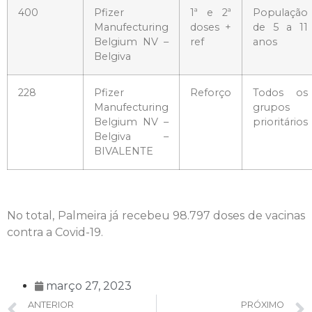
400
Pfizer
1ª e 2ª
População
Manufecturing
doses +
de 5 a 11
Belgium NV –
ref
anos
Belgiva
228
Pfizer
Reforço
Todos os
Manufecturing
grupos
Belgium NV –
prioritários
Belgiva –
BIVALENTE
No total, Palmeira já recebeu 98.797 doses de vacinas
contra a Covid-19.
março 27, 2023
ANTERIOR
PRÓXIMO