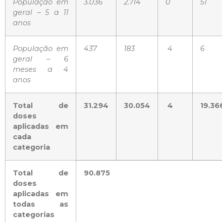
População em
3.036
2.714
0
51
geral – 5 a 11
anos
População em
437
183
4
6
geral – 6
meses a 4
anos
Total de
31.294
30.054
4
19.36
doses
aplicadas em
cada
categoria
Total de
90.875
doses
aplicadas em
todas as
categorias