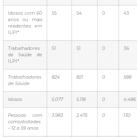
Idosos com 60
55
54
0
43
anos ou mais
residentes em
ILPI*
Trabalhadores
51
51
0
36
de Saúde de
ILPI*
Trabalhadores
824
821
0
588
de Saúde
Idosos
5.077
5.118
0
4.486
Pessoas com
3.983
2.475
0
130
comorbidades
– 12 a 59 anos