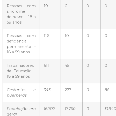
Pessoas com
19
6
0
0
síndrome
de
down
– 18 a
59 anos
Pessoas com
116
10
0
0
deficiência
permanente –
18 a 59 anos
Trabalhadores
511
451
0
0
da Educação –
18 a 59 anos
Gestantes e
343
277
0
86
puérperas
População em
16.707
17.760
0
13.94
geral