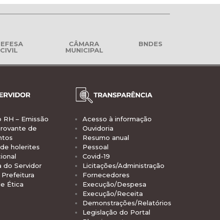
EFESA
CÂMARA
BNDES
CIVIL
MUNICIPAL
o RH – Emissão
Acesso à informação
rovante de
Ouvidoria
ntos
Resumo anual
de holerites
Pessoal
ional
Covid-19
a do Servidor
Licitações/Administração
Prefeitura
Fornecedores
e Ética
Execução/Despesa
Execução/Receita
Demonstrações/Relatórios
Legislação do Portal