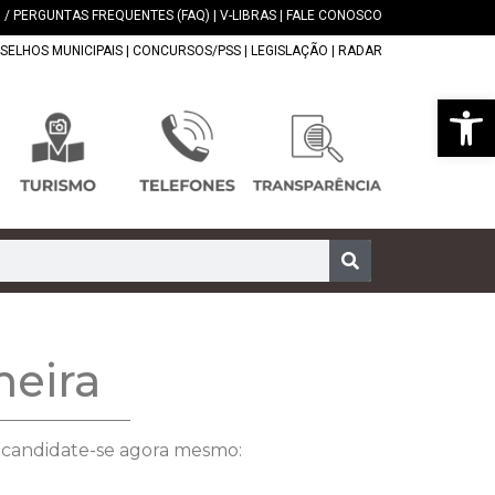
 / PERGUNTAS FREQUENTES (FAQ)
|
V-LIBRAS
|
FALE CONOSCO
SELHOS MUNICIPAIS
|
CONCURSOS/PSS
|
LEGISLAÇÃO
|
RADAR
Abrir 
meira
e candidate-se agora mesmo: