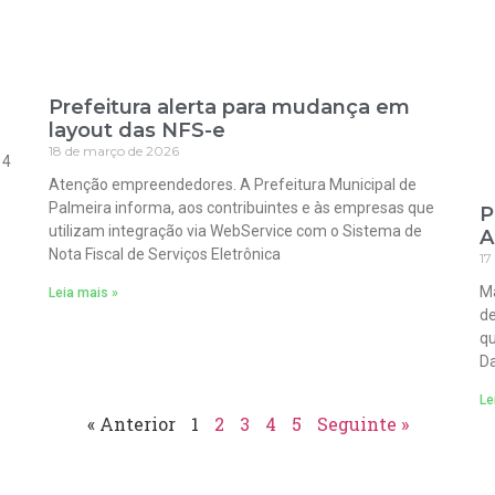
Prefeitura alerta para mudança em
layout das NFS-e
18 de março de 2026
 4
Atenção empreendedores. A Prefeitura Municipal de
Palmeira informa, aos contribuintes e às empresas que
P
utilizam integração via WebService com o Sistema de
A
Nota Fiscal de Serviços Eletrônica
17
Ma
Leia mais »
de
qu
Da
Le
« Anterior
1
2
3
4
5
Seguinte »