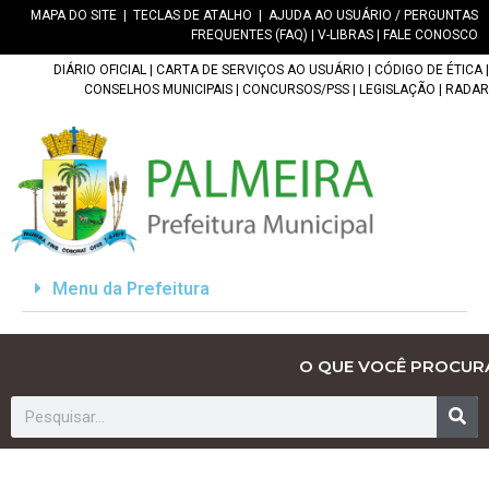
MAPA DO SITE
|
TECLAS DE ATALHO
|
AJUDA AO USUÁRIO / PERGUNTAS
FREQUENTES (FAQ)
|
V-LIBRAS
|
FALE CONOSCO
DIÁRIO OFICIAL
|
CARTA DE SERVIÇOS AO USUÁRIO
|
CÓDIGO DE ÉTICA
|
CONSELHOS MUNICIPAIS
|
CONCURSOS/PSS
|
LEGISLAÇÃO
|
RADAR
Menu da Prefeitura
O QUE VOCÊ PROCUR