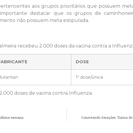
ertencentes aos grupos prioritários que possuem meta
 importante destacar que os grupos de caminhoneiros
lvamento não possuem meta estipulada.
Palmeira recebeu 2.000 doses da vacina contra a Influenz
FABRICANTE
DOSE
Butantan
1ª dose/única
.000 doses de vacina contra Influenza.
a última semana
Conectando Gerações: Turma de 5