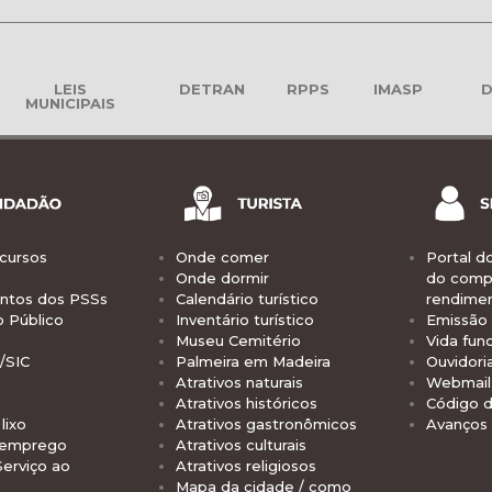
LEIS
DETRAN
RPPS
IMASP
D
MUNICIPAIS
cursos
Onde comer
Portal d
Onde dormir
do comp
tos dos PSSs
Calendário turístico
rendime
o Público
Inventário turístico
Emissão 
Museu Cemitério
Vida func
/SIC
Palmeira em Madeira
Ouvidori
Atrativos naturais
Webmail 
Atrativos históricos
Código d
lixo
Atrativos gastronômicos
Avanços
 emprego
Atrativos culturais
Serviço ao
Atrativos religiosos
Mapa da cidade / como