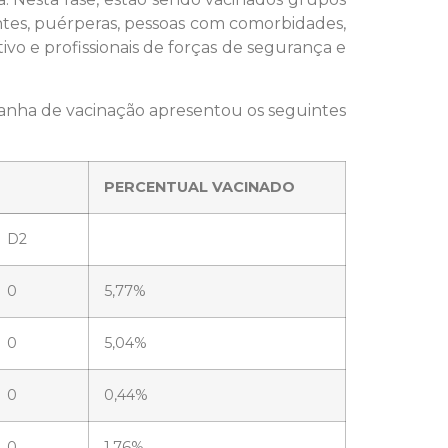
tantes, puérperas, pessoas com comorbidades,
vo e profissionais de forças de segurança e
panha de vacinação apresentou os seguintes
PERCENTUAL VACINADO
D2
0
5,77%
0
5,04%
0
0,44%
0
1,76%