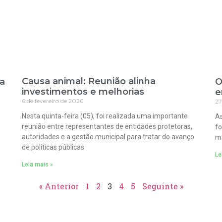
Causa animal: Reunião alinha
ra
O
investimentos e melhorias
e
6 de fevereiro de 2026
27
Nesta quinta-feira (05), foi realizada uma importante
As
reunião entre representantes de entidades protetoras,
fo
autoridades e a gestão municipal para tratar do avanço
ma
de políticas públicas
Le
Leia mais »
« Anterior
1
2
3
4
5
Seguinte »