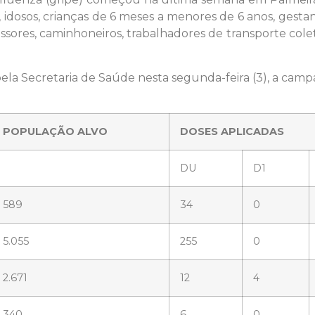
úde, idosos, crianças de 6 meses a menores de 6 anos, ges
sores, caminhoneiros, trabalhadores de transporte coleti
pela Secretaria de Saúde nesta segunda-feira (3), a cam
POPULAÇÃO ALVO
DOSES APLICADAS
DU
D1
589
34
0
5.055
255
0
2.671
12
4
340
6
0