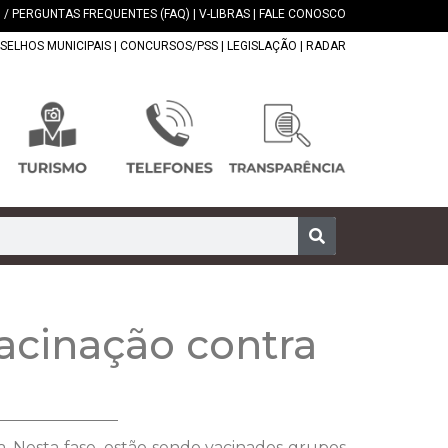
 / PERGUNTAS FREQUENTES (FAQ)
|
V-LIBRAS
|
FALE CONOSCO
SELHOS MUNICIPAIS
|
CONCURSOS/PSS
|
LEGISLAÇÃO
|
RADAR
acinação contra
 Nesta fase, estão sendo vacinados grupos