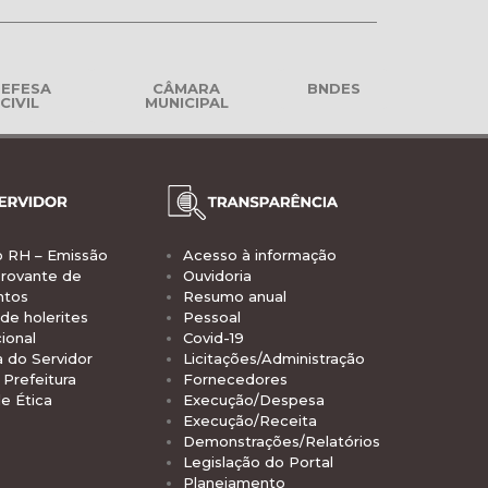
EFESA
CÂMARA
BNDES
CIVIL
MUNICIPAL
o RH – Emissão
Acesso à informação
rovante de
Ouvidoria
ntos
Resumo anual
de holerites
Pessoal
ional
Covid-19
a do Servidor
Licitações/Administração
Prefeitura
Fornecedores
e Ética
Execução/Despesa
Execução/Receita
Demonstrações/Relatórios
Legislação do Portal
Planejamento