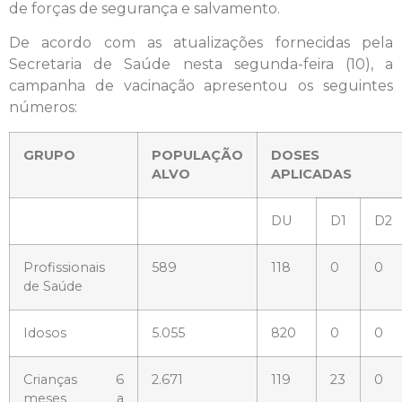
de forças de segurança e salvamento.
De acordo com as atualizações fornecidas pela
Secretaria de Saúde nesta segunda-feira (10), a
campanha de vacinação apresentou os seguintes
números:
GRUPO
POPULAÇÃO
DOSES
ALVO
APLICADAS
DU
D1
D2
Profissionais
589
118
0
0
de Saúde
Idosos
5.055
820
0
0
Crianças 6
2.671
119
23
0
meses a