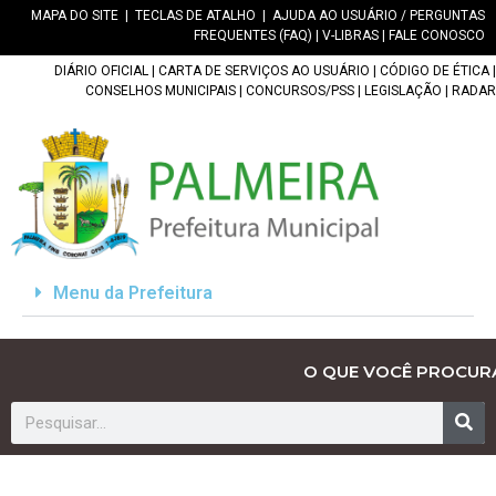
MAPA DO SITE
|
TECLAS DE ATALHO
|
AJUDA AO USUÁRIO / PERGUNTAS
FREQUENTES (FAQ)
|
V-LIBRAS
|
FALE CONOSCO
DIÁRIO OFICIAL
|
CARTA DE SERVIÇOS AO USUÁRIO
|
CÓDIGO DE ÉTICA
|
CONSELHOS MUNICIPAIS
|
CONCURSOS/PSS
|
LEGISLAÇÃO
|
RADAR
Menu da Prefeitura
O QUE VOCÊ PROCUR