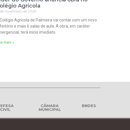
olégio Agrícola
 de novembro de 2025
Colégio Agrícola de Palmeira vai contar com um novo
feitório e mais 6 salas de aula. A obra, em caráter
ergencial, terá início imediato
ia mais »
EFESA
CÂMARA
BNDES
CIVIL
MUNICIPAL