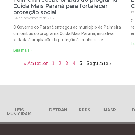
Cuida Mais Paraná para fortalecer
C
proteção social
19
24 de novembro de 2025
O 
O Governo do Paraná entregou ao município de Palmeira
re
um ônibus do programa Cuida Mais Paraná, iniciativa
em
voltada à ampliação da proteção às mulheres e
Le
Leia mais »
« Anterior
1
2
3
4
5
Seguinte »
LEIS
DETRAN
RPPS
IMASP
D
MUNICIPAIS