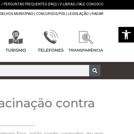
 / PERGUNTAS FREQUENTES (FAQ)
|
V-LIBRAS
|
FALE CONOSCO
SELHOS MUNICIPAIS
|
CONCURSOS/PSS
|
LEGISLAÇÃO
|
RADAR
Abrir 
acinação contra
meira fase, estão sendo vacinados grupos