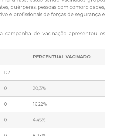
tantes, puérperas, pessoas com comorbidades,
vo e profissionais de forças de segurança e
), a campanha de vacinação apresentou os
PERCENTUAL VACINADO
D2
0
20,3%
0
16,22%
0
4,45%
0
8,23%