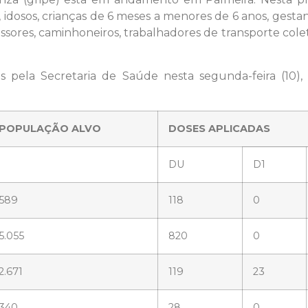
úde, idosos, crianças de 6 meses a menores de 6 anos, ges
sores, caminhoneiros, trabalhadores de transporte coleti
s pela Secretaria de Saúde nesta segunda-feira (10
POPULAÇÃO ALVO
DOSES APLICADAS
DU
D1
589
118
0
5.055
820
0
2.671
119
23
340
28
0