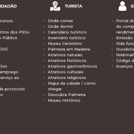
cursos
Onde comer
Portal d
Onde dormir
do comp
tos dos PSSs
Calendário turístico
rendime
o Público
Inventário turístico
Emissão 
Museu Cemitério
Vida func
/SIC
Palmeira em Madeira
Ouvidori
Atrativos naturais
Webmail 
Atrativos históricos
Código d
lixo
Atrativos gastronômicos
Avanços
 emprego
Atrativos culturais
Serviço ao
Atrativos religiosos
Mapa da cidade / como
de protocolo
chegar
io
Descubra Palmeira
Museu Histórico