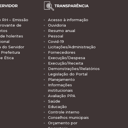
o RH – Emissão
Acesso à informação
rovante de
Ouvidoria
ntos
Resumo anual
de holerites
Pessoal
ional
Covid-19
a do Servidor
Licitações/Administração
Prefeitura
Fornecedores
e Ética
Execução/Despesa
Execução/Receita
Demonstrações/Relatórios
Legislação do Portal
Planejamento
Informações
institucionais
Avaliação PPA
Saúde
Educação
Controle interno
Conselhos municipais
Orçamento por