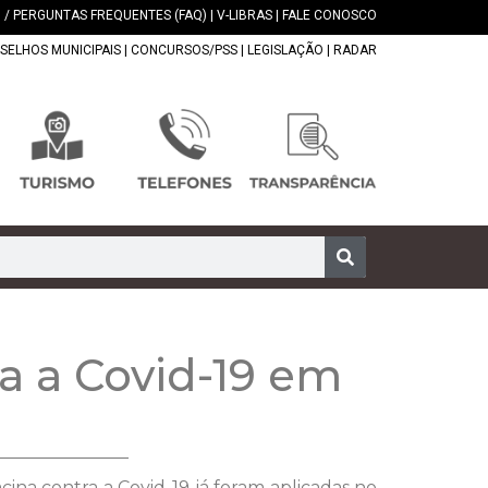
 / PERGUNTAS FREQUENTES (FAQ)
|
V-LIBRAS
|
FALE CONOSCO
SELHOS MUNICIPAIS
|
CONCURSOS/PSS
|
LEGISLAÇÃO
|
RADAR
a a Covid-19 em
ina contra a Covid-19 já foram aplicadas no