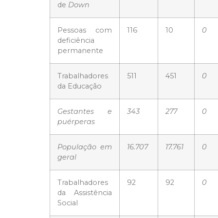
de
Down
Pessoas com
116
10
0
deficiência
permanente
Trabalhadores
511
451
0
da Educação
Gestantes e
343
277
0
puérperas
População em
16.707
17.761
0
geral
Trabalhadores
92
92
0
da Assistência
Social