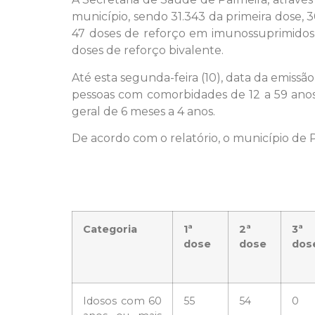
município, sendo 31.343 da primeira dose, 3
47 doses de reforço em imunossuprimidos,
doses de reforço bivalente.
Até esta segunda-feira (10), data da emiss
pessoas com comorbidades de 12 a 59 anos
geral de 6 meses a 4 anos.
De acordo com o relatório, o município de 
Categoria
1ª
2ª
3ª
dose
dose
dos
Idosos com 60
55
54
0