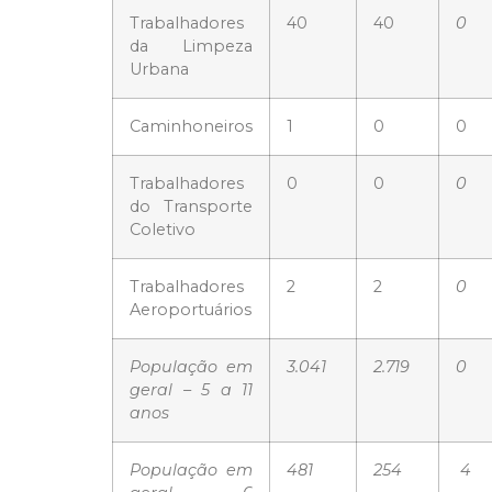
Trabalhadores
40
40
0
da Limpeza
Urbana
Caminhoneiros
1
0
0
Trabalhadores
0
0
0
do Transporte
Coletivo
Trabalhadores
2
2
0
Aeroportuários
População em
3.041
2.719
0
geral – 5 a 11
anos
População em
481
254
4