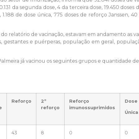
0.131 da segunda dose, 4 da terceira dose, 19.450 doses
 1.188 de dose única, 775 doses de reforço Janssen, 40
ão do relatório de vacinação, estavam em andamento as va
, gestantes e puérperas, população em geral, populaç
Palmeira já vacinou os seguintes grupos e quantidade de
Reforço
2º
Reforço
Dose
e
reforço
imunossuprimidos
Única
43
8
0
0