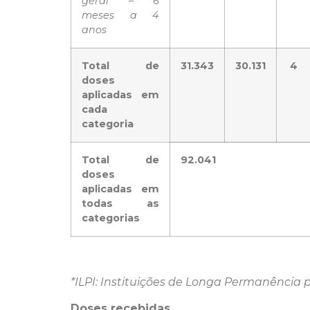
geral – 6
meses a 4
anos
Total de
31.343
30.131
4
doses
aplicadas em
cada
categoria
Total de
92.041
doses
aplicadas em
todas as
categorias
*ILPI: Instituições de Longa Permanência 
Doses recebidas