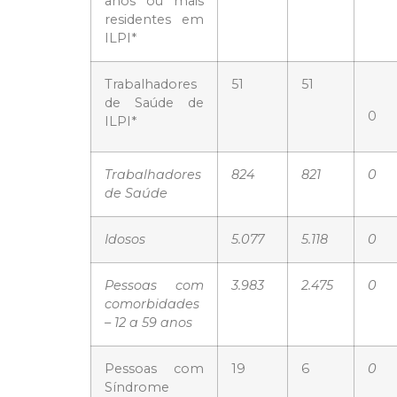
anos ou mais
residentes em
ILPI*
Trabalhadores
51
51
de Saúde de
0
ILPI*
Trabalhadores
824
821
0
de Saúde
Idosos
5.077
5.118
0
Pessoas com
3.983
2.475
0
comorbidades
– 12 a 59 anos
Pessoas com
19
6
0
Síndrome