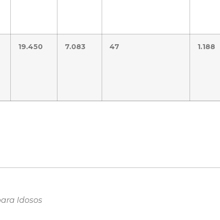
19.450
7.083
47
1.188
para Idosos