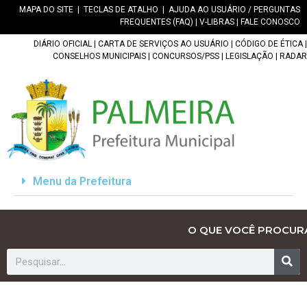
MAPA DO SITE
|
TECLAS DE ATALHO
|
AJUDA AO USUÁRIO / PERGUNTAS
FREQUENTES (FAQ)
|
V-LIBRAS
|
FALE CONOSCO
DIÁRIO OFICIAL
|
CARTA DE SERVIÇOS AO USUÁRIO
|
CÓDIGO DE ÉTICA
|
CONSELHOS MUNICIPAIS
|
CONCURSOS/PSS
|
LEGISLAÇÃO
|
RADAR
Menu da Prefeitura
O QUE VOCÊ PROCUR