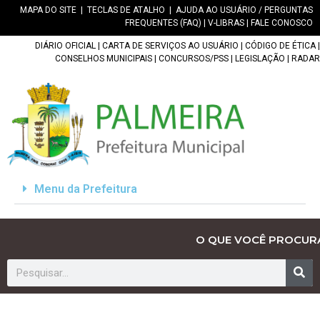
MAPA DO SITE
|
TECLAS DE ATALHO
|
AJUDA AO USUÁRIO / PERGUNTAS
FREQUENTES (FAQ)
|
V-LIBRAS
|
FALE CONOSCO
DIÁRIO OFICIAL
|
CARTA DE SERVIÇOS AO USUÁRIO
|
CÓDIGO DE ÉTICA
|
CONSELHOS MUNICIPAIS
|
CONCURSOS/PSS
|
LEGISLAÇÃO
|
RADAR
Menu da Prefeitura
O QUE VOCÊ PROCUR