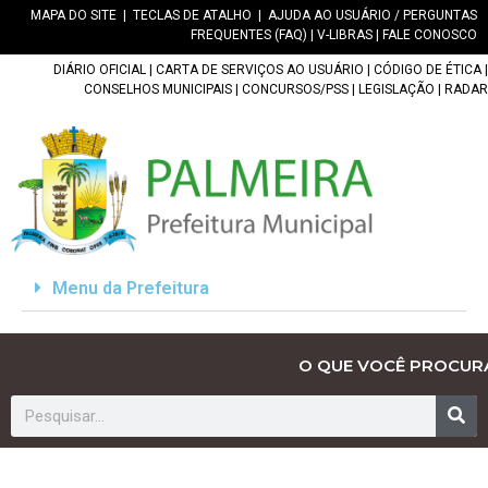
MAPA DO SITE
|
TECLAS DE ATALHO
|
AJUDA AO USUÁRIO / PERGUNTAS
FREQUENTES (FAQ)
|
V-LIBRAS
|
FALE CONOSCO
DIÁRIO OFICIAL
|
CARTA DE SERVIÇOS AO USUÁRIO
|
CÓDIGO DE ÉTICA
|
CONSELHOS MUNICIPAIS
|
CONCURSOS/PSS
|
LEGISLAÇÃO
|
RADAR
Menu da Prefeitura
O QUE VOCÊ PROCUR