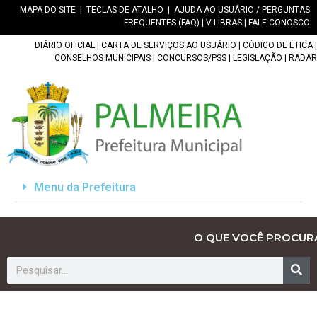
MAPA DO SITE
|
TECLAS DE ATALHO
|
AJUDA AO USUÁRIO / PERGUNTAS
FREQUENTES (FAQ)
|
V-LIBRAS
|
FALE CONOSCO
DIÁRIO OFICIAL
|
CARTA DE SERVIÇOS AO USUÁRIO
|
CÓDIGO DE ÉTICA
|
CONSELHOS MUNICIPAIS
|
CONCURSOS/PSS
|
LEGISLAÇÃO
|
RADAR
Menu da Prefeitura
O QUE VOCÊ PROCUR