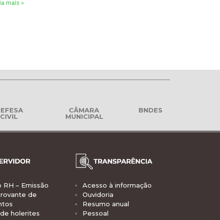
ia mais »
EFESA
CÂMARA
BNDES
CIVIL
MUNICIPAL
o RH – Emissão
Acesso à informação
rovante de
Ouvidoria
ntos
Resumo anual
de holerites
Pessoal