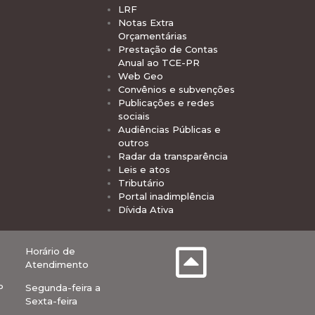
LRF
Notas Extra
Orçamentárias
Prestação de Contas
Anual ao TCE-PR
Web Geo
Convênios e subvenções
Publicações e redes
sociais
Audiências Públicas e
outros
Radar da transparência
Leis e atos
Tributário
Portal inadimplência
Dívida Ativa
Horário de
Atendimento
P
Segunda-feira a
Sexta-feira