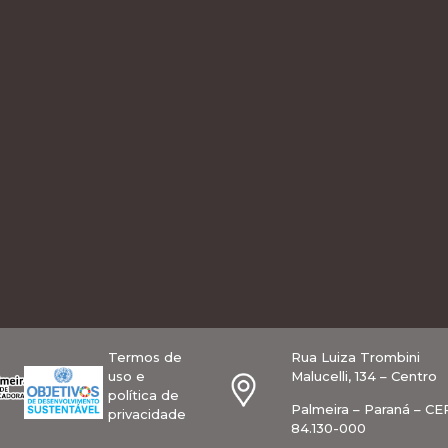
Termos de
Rua Luiza Trombini
uso e
Malucelli, 134 – Centro
política de
Palmeira – Paraná – CE
privacidade
84.130-000