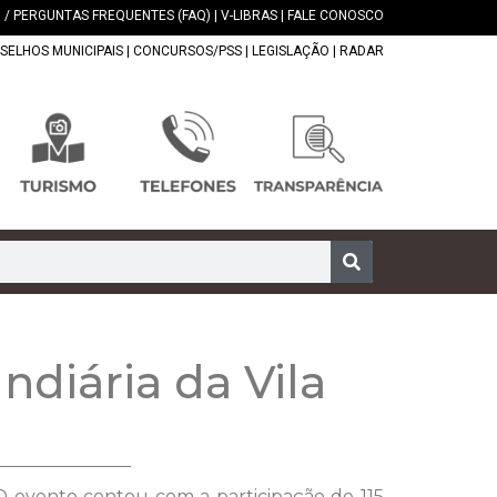
 / PERGUNTAS FREQUENTES (FAQ)
|
V-LIBRAS
|
FALE CONOSCO
SELHOS MUNICIPAIS
|
CONCURSOS/PSS
|
LEGISLAÇÃO
|
RADAR
ndiária da Vila
 O evento contou com a participação de 115