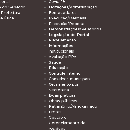
ional
Covid-19
a do Servidor
Licitações/Administração
Prefeitura
Fornecedores
e Ética
Execução/Despesa
Execução/Receita
Demonstrações/Relatórios
Legislação do Portal
Planejamento
Informações
institucionais
Avaliação PPA
Saúde
Educação
Controle interno
Conselhos municipais
Orçamento por
Secretaria
Boas práticas
Obras públicas
Patrimônio/Almoxarifado
Frotas
Gestão e
Gerenciamento de
resíduos