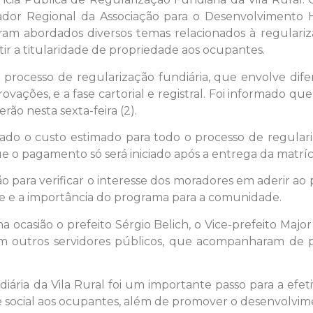
dor Regional da Associação para o Desenvolvimento H
ram abordados diversos temas relacionados à regularizaç
ntir a titularidade de propriedade aos ocupantes.
o processo de regularização fundiária, que envolve dif
ovações, e a fase cartorial e registral. Foi informado qu
ão nesta sexta-feira (2).
ado o custo estimado para todo o processo de regular
ue o pagamento só será iniciado após a entrega da matríc
ão para verificar o interesse dos moradores em aderir ao
se e a importância do programa para a comunidade.
 ocasião o prefeito Sérgio Belich, o Vice-prefeito Majo
m outros servidores públicos, que acompanharam de p
ária da Vila Rural foi um importante passo para a efet
 social aos ocupantes, além de promover o desenvolvime