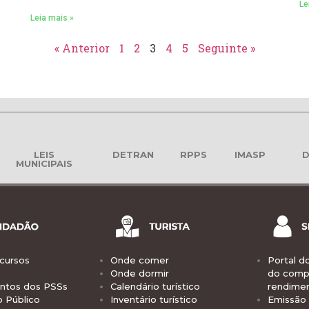
Le
Leia mais »
« Anterior
1
2
3
4
5
Seguinte »
LEIS
DETRAN
RPPS
IMASP
D
MUNICIPAIS
cursos
Onde comer
Portal d
Onde dormir
do comp
tos dos PSSs
Calendário turístico
rendime
o Público
Inventário turístico
Emissão 