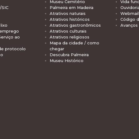
Museu Cemitério
Vida func
/SIC
Palmeira em Madeira
Ouvidori
Atrativos naturais
Webmail 
Atrativos históricos
Código d
lixo
Atrativos gastronômicos
Avanços
 emprego
Atrativos culturais
Serviço ao
Atrativos religiosos
Mapa da cidade / como
de protocolo
chegar
io
Descubra Palmeira
Museu Histórico