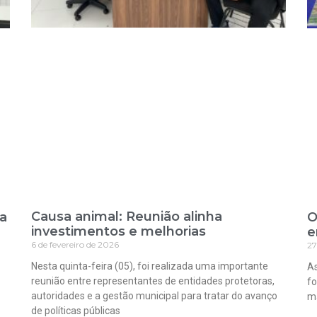
Causa animal: Reunião alinha
ra
O
investimentos e melhorias
e
6 de fevereiro de 2026
27
Nesta quinta-feira (05), foi realizada uma importante
As
reunião entre representantes de entidades protetoras,
fo
autoridades e a gestão municipal para tratar do avanço
ma
de políticas públicas