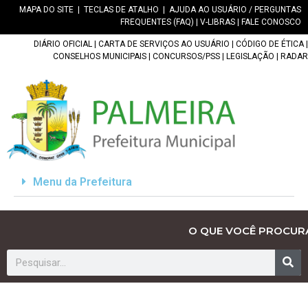
MAPA DO SITE
|
TECLAS DE ATALHO
|
AJUDA AO USUÁRIO / PERGUNTAS
FREQUENTES (FAQ)
|
V-LIBRAS
|
FALE CONOSCO
DIÁRIO OFICIAL
|
CARTA DE SERVIÇOS AO USUÁRIO
|
CÓDIGO DE ÉTICA
|
CONSELHOS MUNICIPAIS
|
CONCURSOS/PSS
|
LEGISLAÇÃO
|
RADAR
Menu da Prefeitura
O QUE VOCÊ PROCUR