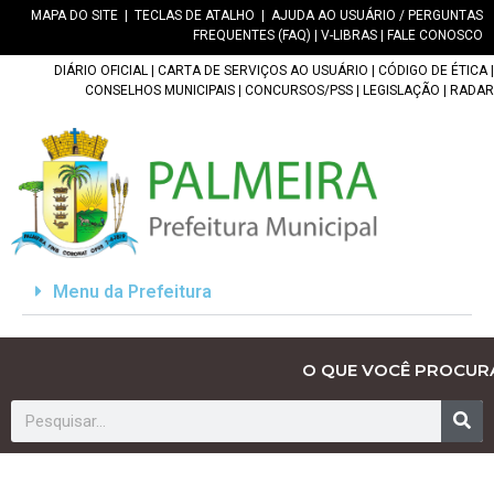
MAPA DO SITE
|
TECLAS DE ATALHO
|
AJUDA AO USUÁRIO / PERGUNTAS
FREQUENTES (FAQ)
|
V-LIBRAS
|
FALE CONOSCO
DIÁRIO OFICIAL
|
CARTA DE SERVIÇOS AO USUÁRIO
|
CÓDIGO DE ÉTICA
|
CONSELHOS MUNICIPAIS
|
CONCURSOS/PSS
|
LEGISLAÇÃO
|
RADAR
Menu da Prefeitura
O QUE VOCÊ PROCUR