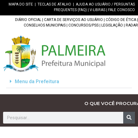
MAPA DO SITE
|
TECLAS DE ATALHO
|
AJUDA AO USUÁRIO / PERGUNTAS
FREQUENTES (FAQ)
|
V-LIBRAS
|
FALE CONOSCO
DIÁRIO OFICIAL
|
CARTA DE SERVIÇOS AO USUÁRIO
|
CÓDIGO DE ÉTICA
|
CONSELHOS MUNICIPAIS
|
CONCURSOS/PSS
|
LEGISLAÇÃO
|
RADAR
Menu da Prefeitura
O QUE VOCÊ PROCUR