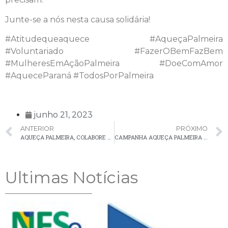
Junte-se a nós nesta causa solidária!
#Atitudequeaquece #AqueçaPalmeira
#Voluntariado #FazerOBemFazBem
#MulheresEmAçãoPalmeira #DoeComAmor
#AqueceParaná #TodosPorPalmeira
junho 21, 2023
ANTERIOR
PRÓXIMO
AQUEÇA PALMEIRA, COLABORE SEM SAIR DE CASA!
CAMPANHA AQUEÇA PALMEIRA – CARRO DO BEM!
Ultimas Notícias