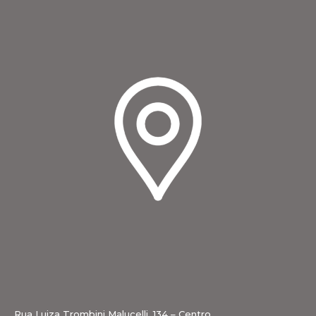
Rua Luiza Trombini Malucelli, 134 – Centro