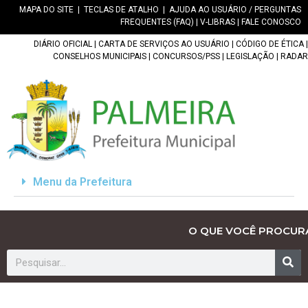
MAPA DO SITE
|
TECLAS DE ATALHO
|
AJUDA AO USUÁRIO / PERGUNTAS
FREQUENTES (FAQ)
|
V-LIBRAS
|
FALE CONOSCO
DIÁRIO OFICIAL
|
CARTA DE SERVIÇOS AO USUÁRIO
|
CÓDIGO DE ÉTICA
|
CONSELHOS MUNICIPAIS
|
CONCURSOS/PSS
|
LEGISLAÇÃO
|
RADAR
Menu da Prefeitura
O QUE VOCÊ PROCUR