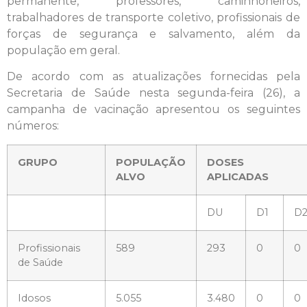
permanente, professores, caminhoneiros,
trabalhadores de transporte coletivo, profissionais de
forças de segurança e salvamento, além da
população em geral.
De acordo com as atualizações fornecidas pela
Secretaria de Saúde nesta segunda-feira (26), a
campanha de vacinação apresentou os seguintes
números:
GRUPO
POPULAÇÃO
DOSES
ALVO
APLICADAS
DU
D1
D
Profissionais
589
293
0
0
de Saúde
Idosos
5.055
3.480
0
0