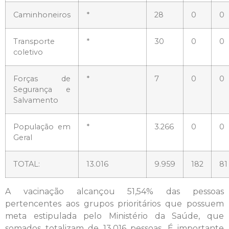
Caminhoneiros
*
28
0
0
Transporte
*
30
0
0
coletivo
Forças de
*
7
0
0
Segurança e
Salvamento
População em
*
3.266
0
0
Geral
TOTAL:
13.016
9.959
182
81
A vacinação alcançou 51,54% das pessoas
pertencentes aos grupos prioritários que possuem
meta estipulada pelo Ministério da Saúde, que
somados totalizam de 13.016 pessoas. É importante