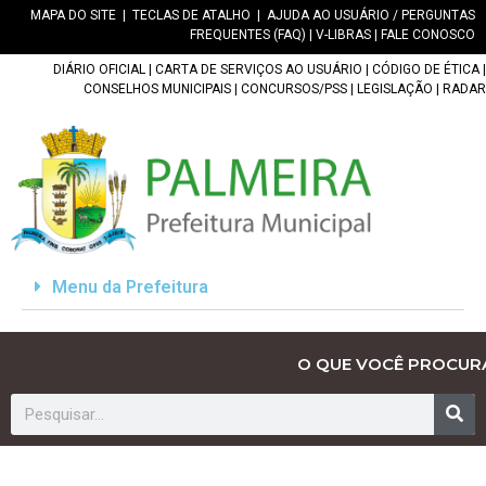
MAPA DO SITE
|
TECLAS DE ATALHO
|
AJUDA AO USUÁRIO / PERGUNTAS
FREQUENTES (FAQ)
|
V-LIBRAS
|
FALE CONOSCO
DIÁRIO OFICIAL
|
CARTA DE SERVIÇOS AO USUÁRIO
|
CÓDIGO DE ÉTICA
|
CONSELHOS MUNICIPAIS
|
CONCURSOS/PSS
|
LEGISLAÇÃO
|
RADAR
Menu da Prefeitura
O QUE VOCÊ PROCUR