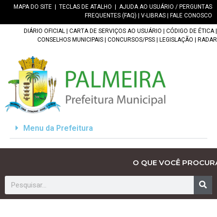
MAPA DO SITE
|
TECLAS DE ATALHO
|
AJUDA AO USUÁRIO / PERGUNTAS
FREQUENTES (FAQ)
|
V-LIBRAS
|
FALE CONOSCO
DIÁRIO OFICIAL
|
CARTA DE SERVIÇOS AO USUÁRIO
|
CÓDIGO DE ÉTICA
|
CONSELHOS MUNICIPAIS
|
CONCURSOS/PSS
|
LEGISLAÇÃO
|
RADAR
Menu da Prefeitura
O QUE VOCÊ PROCUR