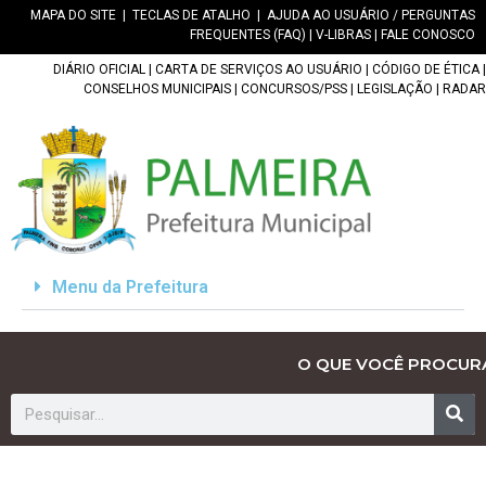
MAPA DO SITE
|
TECLAS DE ATALHO
|
AJUDA AO USUÁRIO / PERGUNTAS
FREQUENTES (FAQ)
|
V-LIBRAS
|
FALE CONOSCO
DIÁRIO OFICIAL
|
CARTA DE SERVIÇOS AO USUÁRIO
|
CÓDIGO DE ÉTICA
|
CONSELHOS MUNICIPAIS
|
CONCURSOS/PSS
|
LEGISLAÇÃO
|
RADAR
Menu da Prefeitura
O QUE VOCÊ PROCUR