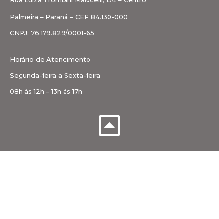
Rua Luiza Trombini Malucelli, 134 – Centro
Palmeira – Paraná – CEP 84.130-000
CNPJ: 76.179.829/0001-65
Horário de Atendimento
Segunda-feira a Sexta-feira
08h às 12h – 13h às 17h