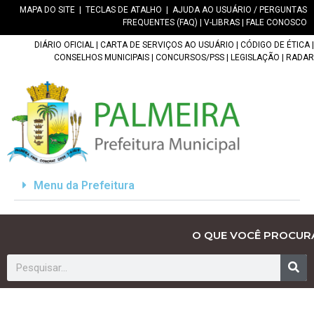
MAPA DO SITE
|
TECLAS DE ATALHO
|
AJUDA AO USUÁRIO / PERGUNTAS
FREQUENTES (FAQ)
|
V-LIBRAS
|
FALE CONOSCO
DIÁRIO OFICIAL
|
CARTA DE SERVIÇOS AO USUÁRIO
|
CÓDIGO DE ÉTICA
|
CONSELHOS MUNICIPAIS
|
CONCURSOS/PSS
|
LEGISLAÇÃO
|
RADAR
Menu da Prefeitura
O QUE VOCÊ PROCUR