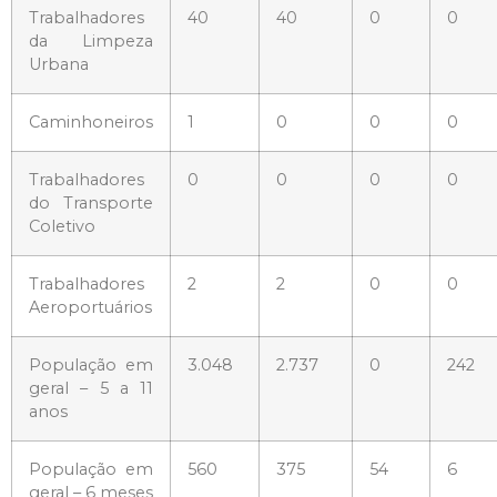
Trabalhadores
40
40
0
0
da Limpeza
Urbana
Caminhoneiros
1
0
0
0
Trabalhadores
0
0
0
0
do Transporte
Coletivo
Trabalhadores
2
2
0
0
Aeroportuários
População em
3.048
2.737
0
242
geral – 5 a 11
anos
População em
560
375
54
6
geral – 6 meses