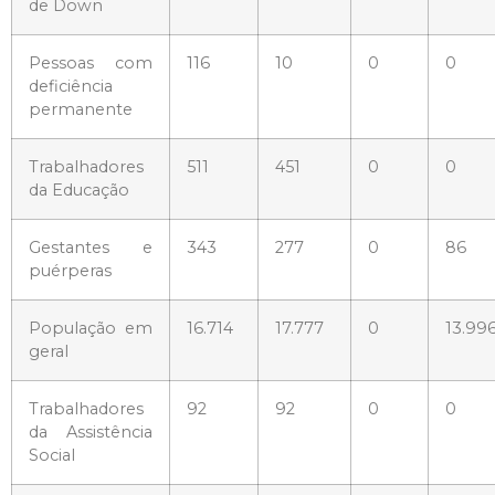
de Down
Pessoas com
116
10
0
0
deficiência
permanente
Trabalhadores
511
451
0
0
da Educação
Gestantes e
343
277
0
86
puérperas
População em
16.714
17.777
0
13.99
geral
Trabalhadores
92
92
0
0
da Assistência
Social