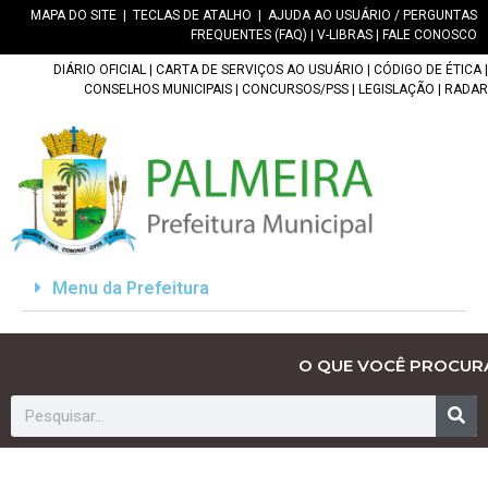
MAPA DO SITE
|
TECLAS DE ATALHO
|
AJUDA AO USUÁRIO / PERGUNTAS
FREQUENTES (FAQ)
|
V-LIBRAS
|
FALE CONOSCO
DIÁRIO OFICIAL
|
CARTA DE SERVIÇOS AO USUÁRIO
|
CÓDIGO DE ÉTICA
|
CONSELHOS MUNICIPAIS
|
CONCURSOS/PSS
|
LEGISLAÇÃO
|
RADAR
Menu da Prefeitura
O QUE VOCÊ PROCUR