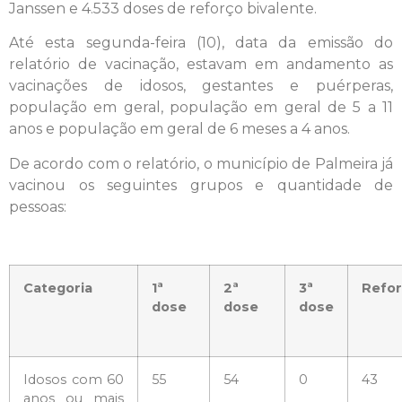
Janssen e 4.533 doses de reforço bivalente.
Até esta segunda-feira (10), data da emissão do
relatório de vacinação, estavam em andamento as
vacinações de idosos, gestantes e puérperas,
população em geral, população em geral de 5 a 11
anos e população em geral de 6 meses a 4 anos.
De acordo com o relatório, o município de Palmeira já
vacinou os seguintes grupos e quantidade de
pessoas:
Categoria
1ª
2ª
3ª
Refo
dose
dose
dose
Idosos com 60
55
54
0
43
anos ou mais