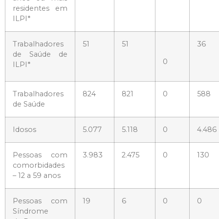
residentes em
ILPI*
Trabalhadores
51
51
36
de Saúde de
0
ILPI*
Trabalhadores
824
821
0
588
de Saúde
Idosos
5.077
5.118
0
4.486
Pessoas com
3.983
2.475
0
130
comorbidades
– 12 a 59 anos
Pessoas com
19
6
0
0
Síndrome