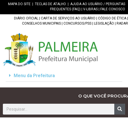
MAPA DO SITE
|
TECLAS DE ATALHO
|
AJUDA AO USUÁRIO / PERGUNTAS
FREQUENTES (FAQ)
|
V-LIBRAS
|
FALE CONOSCO
DIÁRIO OFICIAL
|
CARTA DE SERVIÇOS AO USUÁRIO
|
CÓDIGO DE ÉTICA
|
CONSELHOS MUNICIPAIS
|
CONCURSOS/PSS
|
LEGISLAÇÃO
|
RADAR
Menu da Prefeitura
O QUE VOCÊ PROCUR