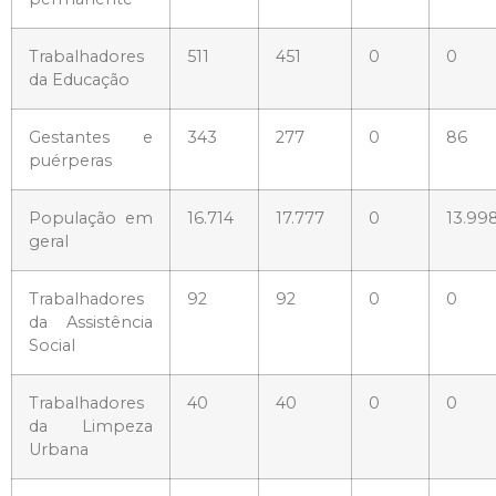
Trabalhadores
511
451
0
0
da Educação
Gestantes e
343
277
0
86
puérperas
População em
16.714
17.777
0
13.99
geral
Trabalhadores
92
92
0
0
da Assistência
Social
Trabalhadores
40
40
0
0
da Limpeza
Urbana