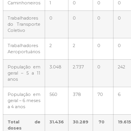
Caminhoneiros
1
0
0
0
Trabalhadores
0
0
0
0
do Transporte
Coletivo
Trabalhadores
2
2
0
0
Aeroportuários
População em
3.048
2.737
0
242
geral – 5 a 11
anos
População em
560
378
70
6
geral – 6 meses
a 4 anos
Total de
31.436
30.289
70
19.615
doses