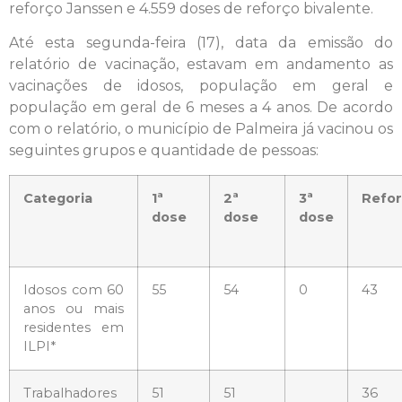
reforço Janssen e 4.559 doses de reforço bivalente.
Até esta segunda-feira (17), data da emissão do
relatório de vacinação, estavam em andamento as
vacinações de idosos, população em geral e
população em geral de 6 meses a 4 anos. De acordo
com o relatório, o município de Palmeira já vacinou os
seguintes grupos e quantidade de pessoas:
Categoria
1ª
2ª
3ª
Refo
dose
dose
dose
Idosos com 60
55
54
0
43
anos ou mais
residentes em
ILPI*
Trabalhadores
51
51
36