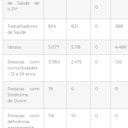
de Saúde de
0
ILPI*
Trabalhadores
824
821
0
588
de Saúde
Idosos
5.077
5.118
0
4.486
Pessoas com
3.983
2.475
0
130
comorbidades
– 12 a 59 anos
Pessoas com
19
6
0
0
Síndrome
de Down
Pessoas com
116
10
0
0
deficiência
permanente