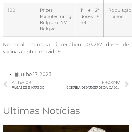
100
Pfizer
1ª e 2ª
População 
Manufecturing
doses +
11 anos
Belgium NV –
ref
Belgiva
No total, Palmeira já recebeu 103.267 doses de
vacinas contra a Covid-19.
julho 17, 2023
ANTERIOR
PRÓXIMO
VAGAS DE EMPREGO
CONFIRA OS NÚMEROS DA CAMPANHA DE VACINAÇÃO CONTRA INFLUENZA EM PALMEIRA
Ultimas Notícias