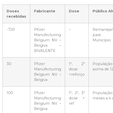
Doses
Fabricante
Dose
Público Al
recebidas
-720
Pfizer
–
Remaneja
Manufecturing
para o
Belgium NV –
Município
Belgiva –
BIVALENTE
30
Pfizer
1ª, 2ª
População
Manufecturing
dose
acima de 1
Belgium NV –
+reforço
Belgiva
100
Pfizer
1ª, 2ª, 3ª
População
Manufecturing
dose +
meses a 4 
Belgium NV –
ref
Belgiva