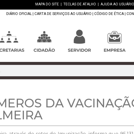
MAPA DO SITE
|
TECLAS DE ATALHO
|
AJUDA AO USUÁRIO
DIÁRIO OFICIAL
|
CARTA DE SERVIÇOS AO USUÁRIO
|
CÓDIGO DE ÉTICA
|
CON
MEROS DA VACINAÇÃ
LMEIRA
ra, através do setor de Imunização, informa que 95.131 