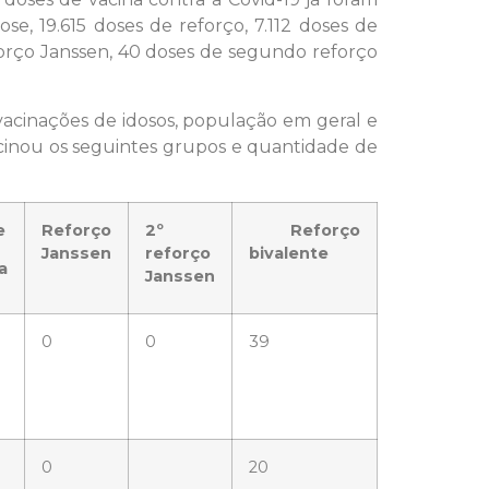
se, 19.615 doses de reforço, 7.112 doses de
forço Janssen, 40 doses de segundo reforço
vacinações de idosos, população em geral e
acinou os seguintes grupos e quantidade de
e
Reforço
2º
Reforço
Janssen
reforço
bivalente
a
Janssen
0
0
39
0
20