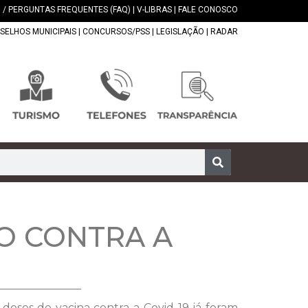
 / PERGUNTAS FREQUENTES (FAQ)
|
V-LIBRAS
|
FALE CONOSCO
SELHOS MUNICIPAIS
|
CONCURSOS/PSS
|
LEGISLAÇÃO
|
RADAR
O CONTRA A
doses de vacina contra a Covid-19 já foram