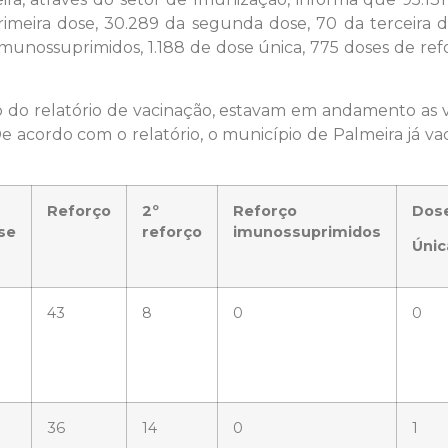
imeira dose, 30.289 da segunda dose, 70 da terceira do
munossuprimidos, 1.188 de dose única, 775 doses de re
são do relatório de vacinação, estavam em andamento as 
e acordo com o relatório, o município de Palmeira já v
Reforço
2º
Reforço
Dos
se
reforço
imunossuprimidos
Únic
43
8
0
0
36
14
0
1