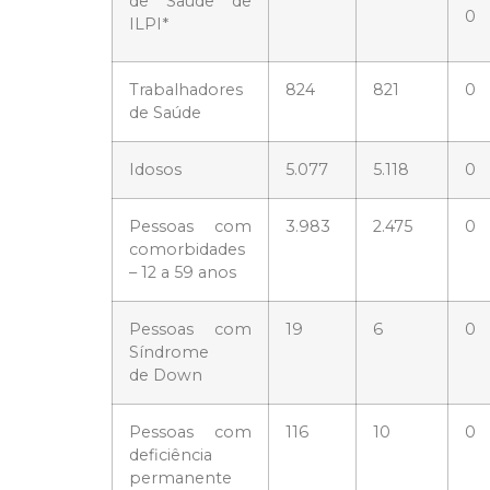
de Saúde de
0
ILPI*
Trabalhadores
824
821
0
de Saúde
Idosos
5.077
5.118
0
Pessoas com
3.983
2.475
0
comorbidades
– 12 a 59 anos
Pessoas com
19
6
0
Síndrome
de Down
Pessoas com
116
10
0
deficiência
permanente