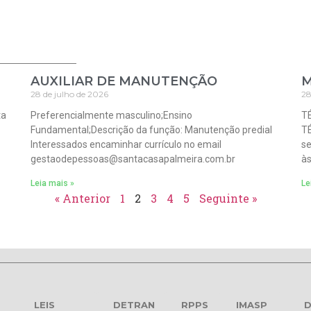
AUXILIAR DE MANUTENÇÃO
M
28 de julho de 2026
28
ta
Preferencialmente masculino;Ensino
T
Fundamental;Descrição da função: Manutenção predial
TÉ
Interessados encaminhar currículo no email
se
gestaodepessoas@santacasapalmeira.com.br
às
Leia mais »
Le
« Anterior
1
2
3
4
5
Seguinte »
LEIS
DETRAN
RPPS
IMASP
D