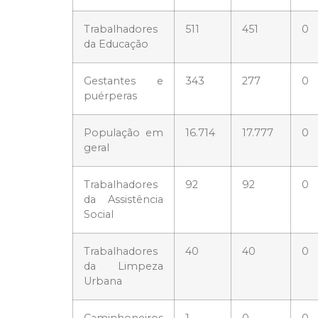
Trabalhadores
511
451
0
da Educação
Gestantes e
343
277
0
puérperas
População em
16.714
17.777
0
geral
Trabalhadores
92
92
0
da Assistência
Social
Trabalhadores
40
40
0
da Limpeza
Urbana