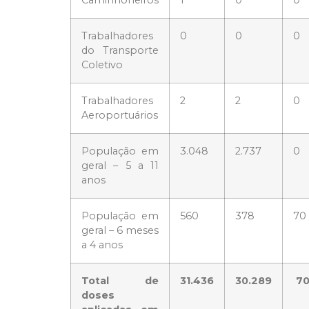
Caminhoneiros
1
0
0
Trabalhadores
0
0
0
do Transporte
Coletivo
Trabalhadores
2
2
0
Aeroportuários
População em
3.048
2.737
0
geral – 5 a 11
anos
População em
560
378
70
geral – 6 meses
a 4 anos
Total de
31.436
30.289
7
doses