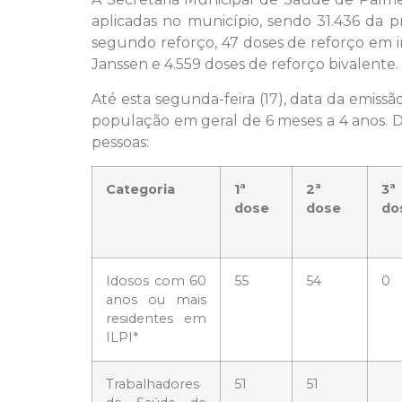
aplicadas no município, sendo 31.436 da pr
segundo reforço, 47 doses de reforço em i
Janssen e 4.559 doses de reforço bivalente.
Até esta segunda-feira (17), data da emis
população em geral de 6 meses a 4 anos. D
pessoas:
Categoria
1ª
2ª
3ª
dose
dose
do
Idosos com 60
55
54
0
anos ou mais
residentes em
ILPI*
Trabalhadores
51
51