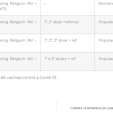
uring Belgium NV –
–
Remane
ENTE
uring Belgium NV –
1ª, 2ª dose +reforço
Populaç
uring Belgium NV –
1ª, 2ª, 3ª dose + ref
Populaç
uring Belgium NV –
1ª e 2ª doses + ref
Populaç
de vacinas contra a Covid-19.
CONFIRA OS NÚMEROS DA CAM