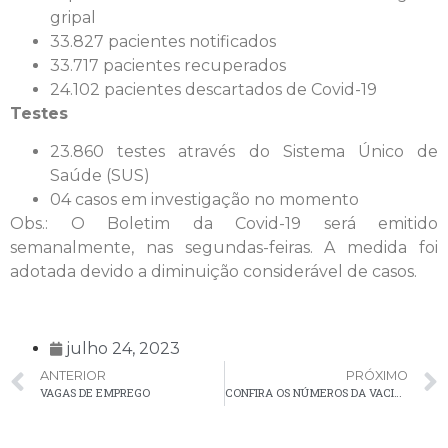
gripal
33.827 pacientes notificados
33.717 pacientes recuperados
24.102 pacientes descartados de Covid-19
Testes
23.860 testes através do Sistema Único de
Saúde (SUS)
04 casos em investigação no momento
Obs.: O Boletim da Covid-19 será emitido
semanalmente, nas segundas-feiras. A medida foi
adotada devido a diminuição considerável de casos.
julho 24, 2023
ANTERIOR
PRÓXIMO
VAGAS DE EMPREGO
CONFIRA OS NÚMEROS DA VACINAÇÃO CONTRA A COVID-19 EM PALMEIRA