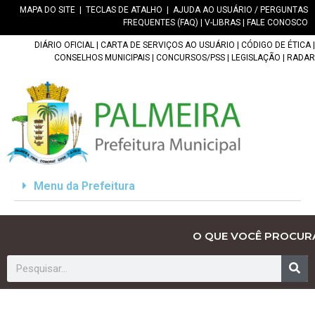
MAPA DO SITE
|
TECLAS DE ATALHO
|
AJUDA AO USUÁRIO / PERGUNTAS
FREQUENTES (FAQ)
|
V-LIBRAS
|
FALE CONOSCO
DIÁRIO OFICIAL
|
CARTA DE SERVIÇOS AO USUÁRIO
|
CÓDIGO DE ÉTICA
|
CONSELHOS MUNICIPAIS
|
CONCURSOS/PSS
|
LEGISLAÇÃO
|
RADAR
Menu da Prefeitura
O QUE VOCÊ PROCUR