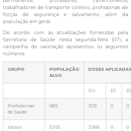
permanente, professores, caminhoneiros,
trabalhadores de transporte coletivo, profissionais de
forças de segurança e salvamento, além da
população em geral.
De acordo com as atualizações fornecidas pela
Secretaria de Saúde nesta segunda-feira (07), a
campanha de vacinação apresentou os seguintes
números:
GRUPO
POPULAÇÃO
DOSES APLICADA
ALVO
DU
D1
D
Profissionais
589
309
0
0
de Saúde
Idosos
5.055
3.566
0
0