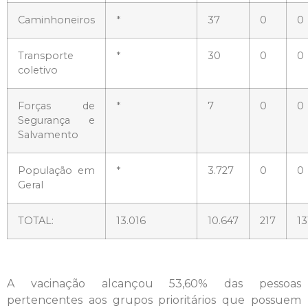
Caminhoneiros
*
37
0
0
Transporte
*
30
0
0
coletivo
Forças de
*
7
0
0
Segurança e
Salvamento
População em
*
3.727
0
0
Geral
TOTAL:
13.016
10.647
217
13
A vacinação alcançou 53,60% das pessoas
pertencentes aos grupos prioritários que possuem