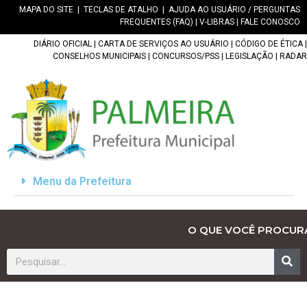
MAPA DO SITE
|
TECLAS DE ATALHO
|
AJUDA AO USUÁRIO / PERGUNTAS
FREQUENTES (FAQ)
|
V-LIBRAS
|
FALE CONOSCO
DIÁRIO OFICIAL
|
CARTA DE SERVIÇOS AO USUÁRIO
|
CÓDIGO DE ÉTICA
|
CONSELHOS MUNICIPAIS
|
CONCURSOS/PSS
|
LEGISLAÇÃO
|
RADAR
Menu da Prefeitura
O QUE VOCÊ PROCUR