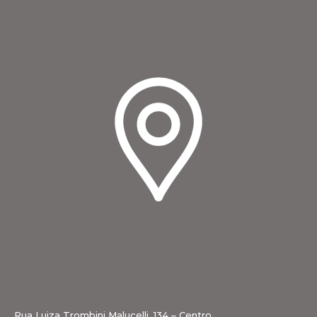
Rua Luiza Trombini Malucelli, 134 – Centro