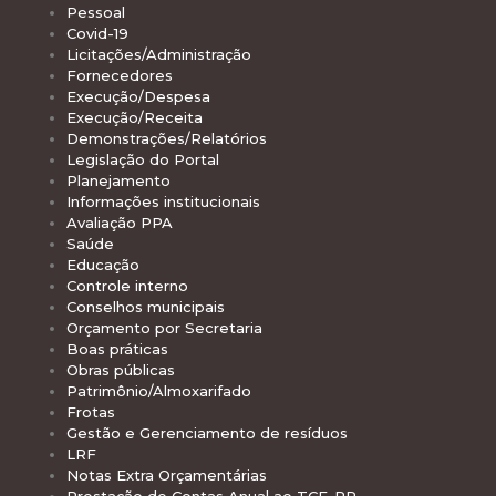
Pessoal
Covid-19
Licitações/Administração
Fornecedores
Execução/Despesa
Execução/Receita
Demonstrações/Relatórios
Legislação do Portal
Planejamento
Informações institucionais
Avaliação PPA
Saúde
Educação
Controle interno
Conselhos municipais
Orçamento por Secretaria
Boas práticas
Obras públicas
Patrimônio/Almoxarifado
Frotas
Gestão e Gerenciamento de resíduos
LRF
Notas Extra Orçamentárias
Prestação de Contas Anual ao TCE-PR