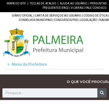
MAPA DO SITE
|
TECLAS DE ATALHO
|
AJUDA AO USUÁRIO / PERGUNTAS
FREQUENTES (FAQ)
|
V-LIBRAS
|
FALE CONOSCO
DIÁRIO OFICIAL
|
CARTA DE SERVIÇOS AO USUÁRIO
|
CÓDIGO DE ÉTICA
|
CONSELHOS MUNICIPAIS
|
CONCURSOS/PSS
|
LEGISLAÇÃO
|
RADAR
Menu da Prefeitura
O QUE VOCÊ PROCUR