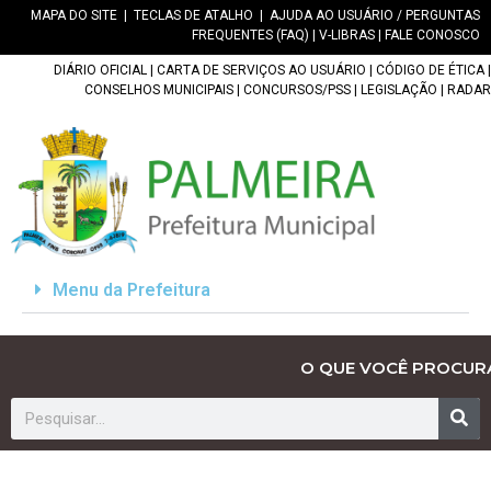
MAPA DO SITE
|
TECLAS DE ATALHO
|
AJUDA AO USUÁRIO / PERGUNTAS
FREQUENTES (FAQ)
|
V-LIBRAS
|
FALE CONOSCO
DIÁRIO OFICIAL
|
CARTA DE SERVIÇOS AO USUÁRIO
|
CÓDIGO DE ÉTICA
|
CONSELHOS MUNICIPAIS
|
CONCURSOS/PSS
|
LEGISLAÇÃO
|
RADAR
Menu da Prefeitura
O QUE VOCÊ PROCUR