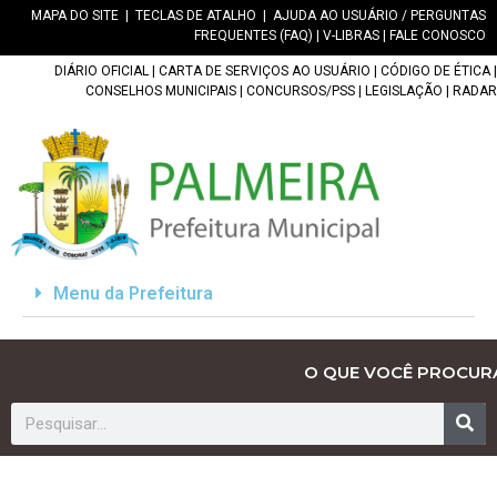
MAPA DO SITE
|
TECLAS DE ATALHO
|
AJUDA AO USUÁRIO / PERGUNTAS
FREQUENTES (FAQ)
|
V-LIBRAS
|
FALE CONOSCO
DIÁRIO OFICIAL
|
CARTA DE SERVIÇOS AO USUÁRIO
|
CÓDIGO DE ÉTICA
|
CONSELHOS MUNICIPAIS
|
CONCURSOS/PSS
|
LEGISLAÇÃO
|
RADAR
Menu da Prefeitura
O QUE VOCÊ PROCUR