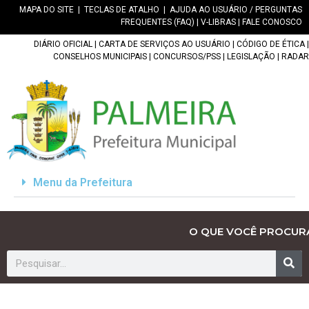
MAPA DO SITE
|
TECLAS DE ATALHO
|
AJUDA AO USUÁRIO / PERGUNTAS
FREQUENTES (FAQ)
|
V-LIBRAS
|
FALE CONOSCO
DIÁRIO OFICIAL
|
CARTA DE SERVIÇOS AO USUÁRIO
|
CÓDIGO DE ÉTICA
|
CONSELHOS MUNICIPAIS
|
CONCURSOS/PSS
|
LEGISLAÇÃO
|
RADAR
Menu da Prefeitura
O QUE VOCÊ PROCUR