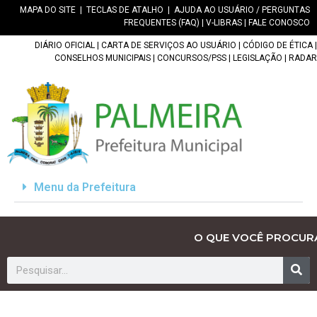
MAPA DO SITE
|
TECLAS DE ATALHO
|
AJUDA AO USUÁRIO / PERGUNTAS
FREQUENTES (FAQ)
|
V-LIBRAS
|
FALE CONOSCO
DIÁRIO OFICIAL
|
CARTA DE SERVIÇOS AO USUÁRIO
|
CÓDIGO DE ÉTICA
|
CONSELHOS MUNICIPAIS
|
CONCURSOS/PSS
|
LEGISLAÇÃO
|
RADAR
Menu da Prefeitura
O QUE VOCÊ PROCUR