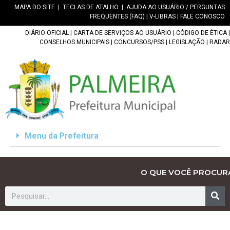
MAPA DO SITE
|
TECLAS DE ATALHO
|
AJUDA AO USUÁRIO / PERGUNTAS
FREQUENTES (FAQ)
|
V-LIBRAS
|
FALE CONOSCO
DIÁRIO OFICIAL
|
CARTA DE SERVIÇOS AO USUÁRIO
|
CÓDIGO DE ÉTICA
|
CONSELHOS MUNICIPAIS
|
CONCURSOS/PSS
|
LEGISLAÇÃO
|
RADAR
Menu da Prefeitura
O QUE VOCÊ PROCUR