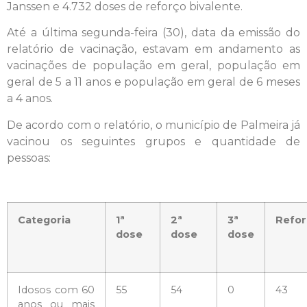
Janssen e 4.732 doses de reforço bivalente.
Até a última segunda-feira (30), data da emissão do
relatório de vacinação, estavam em andamento as
vacinações de população em geral, população em
geral de 5 a 11 anos e população em geral de 6 meses
a 4 anos.
De acordo com o relatório, o município de Palmeira já
vacinou os seguintes grupos e quantidade de
pessoas:
Categoria
1ª
2ª
3ª
Refor
dose
dose
dose
Idosos com 60
55
54
0
43
anos ou mais