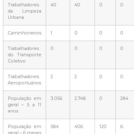
Trabalhadores
40
40
0
0
da Limpeza
Urbana
Caminhoneiros
1
0
0
0
Trabalhadores
0
0
0
0
do Transporte
Coletivo
Trabalhadores
2
2
0
0
Aeroportuários
População em
3.056
2.748
0
284
geral – 5 a 11
anos
População em
584
406
120
6
geral – 6 meses