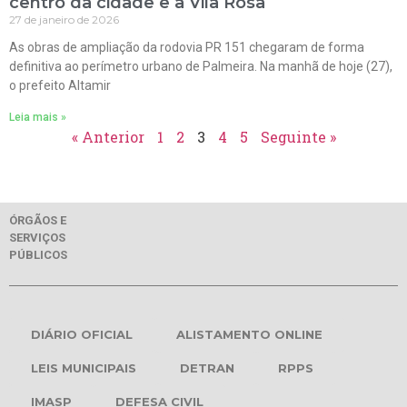
centro da cidade e a Vila Rosa
27 de janeiro de 2026
As obras de ampliação da rodovia PR 151 chegaram de forma
definitiva ao perímetro urbano de Palmeira. Na manhã de hoje (27),
o prefeito Altamir
Leia mais »
« Anterior
1
2
3
4
5
Seguinte »
ÓRGÃOS E
SERVIÇOS
PÚBLICOS
DIÁRIO OFICIAL
ALISTAMENTO ONLINE
LEIS MUNICIPAIS
DETRAN
RPPS
IMASP
DEFESA CIVIL