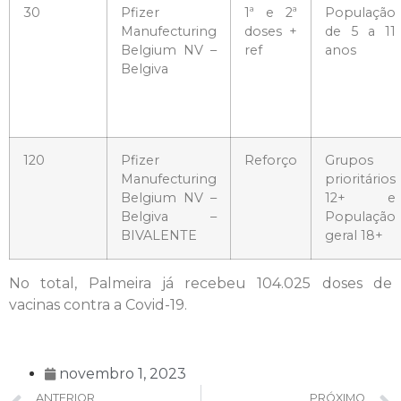
30
Pfizer
1ª e 2ª
População
Manufecturing
doses +
de 5 a 11
Belgium NV –
ref
anos
Belgiva
120
Pfizer
Reforço
Grupos
Manufecturing
prioritários
Belgium NV –
12+ e
Belgiva –
População
BIVALENTE
geral 18+
No total, Palmeira já recebeu 104.025 doses de
vacinas contra a Covid-19.
novembro 1, 2023
ANTERIOR
PRÓXIMO