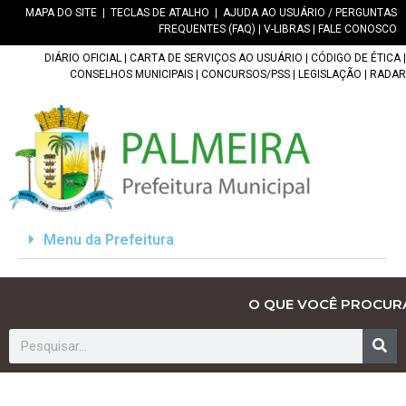
MAPA DO SITE
|
TECLAS DE ATALHO
|
AJUDA AO USUÁRIO / PERGUNTAS
FREQUENTES (FAQ)
|
V-LIBRAS
|
FALE CONOSCO
DIÁRIO OFICIAL
|
CARTA DE SERVIÇOS AO USUÁRIO
|
CÓDIGO DE ÉTICA
|
CONSELHOS MUNICIPAIS
|
CONCURSOS/PSS
|
LEGISLAÇÃO
|
RADAR
Menu da Prefeitura
O QUE VOCÊ PROCUR