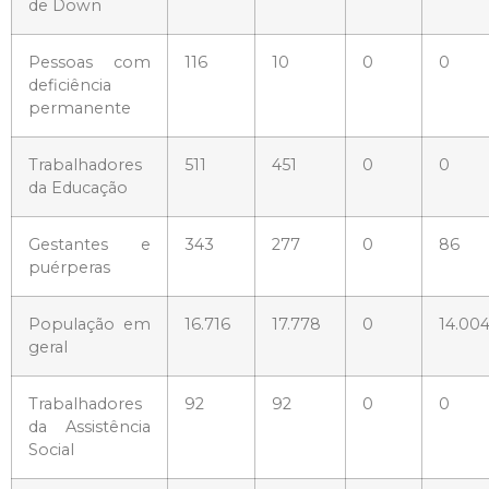
de Down
Pessoas com
116
10
0
0
deficiência
permanente
Trabalhadores
511
451
0
0
da Educação
Gestantes e
343
277
0
86
puérperas
População em
16.716
17.778
0
14.00
geral
Trabalhadores
92
92
0
0
da Assistência
Social