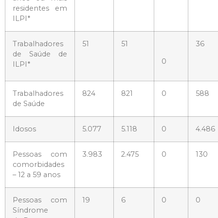
residentes em
ILPI*
Trabalhadores
51
51
36
de Saúde de
0
ILPI*
Trabalhadores
824
821
0
588
de Saúde
Idosos
5.077
5.118
0
4.486
Pessoas com
3.983
2.475
0
130
comorbidades
– 12 a 59 anos
Pessoas com
19
6
0
0
Síndrome