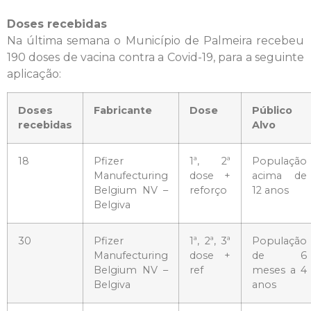
Doses recebidas
Na última semana o Município de Palmeira recebeu
190 doses de vacina contra a Covid-19, para a seguinte
aplicação:
Doses
Fabricante
Dose
Público
recebidas
Alvo
18
Pfizer
1ª, 2ª
População
Manufecturing
dose +
acima de
Belgium NV –
reforço
12 anos
Belgiva
30
Pfizer
1ª, 2ª, 3ª
População
Manufecturing
dose +
de 6
Belgium NV –
ref
meses a 4
Belgiva
anos