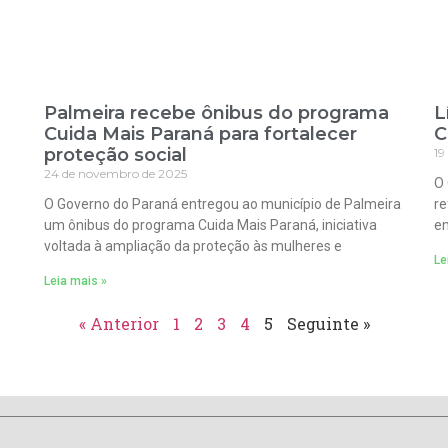
Palmeira recebe ônibus do programa
L
Cuida Mais Paraná para fortalecer
C
proteção social
19
24 de novembro de 2025
O 
O Governo do Paraná entregou ao município de Palmeira
re
um ônibus do programa Cuida Mais Paraná, iniciativa
em
voltada à ampliação da proteção às mulheres e
Le
Leia mais »
« Anterior
1
2
3
4
5
Seguinte »