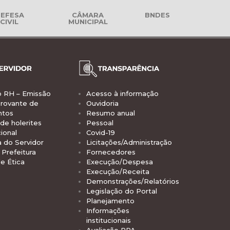
EFESA
CÂMARA
BNDES
CIVIL
MUNICIPAL
o RH – Emissão
Acesso à informação
rovante de
Ouvidoria
ntos
Resumo anual
de holerites
Pessoal
ional
Covid-19
a do Servidor
Licitações/Administração
Prefeitura
Fornecedores
e Ética
Execução/Despesa
Execução/Receita
Demonstrações/Relatórios
Legislação do Portal
Planejamento
Informações
institucionais