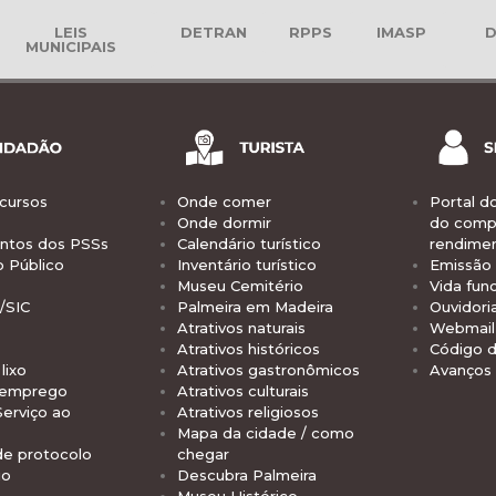
LEIS
DETRAN
RPPS
IMASP
D
MUNICIPAIS
cursos
Onde comer
Portal d
Onde dormir
do comp
tos dos PSSs
Calendário turístico
rendime
o Público
Inventário turístico
Emissão 
Museu Cemitério
Vida func
/SIC
Palmeira em Madeira
Ouvidori
Atrativos naturais
Webmail 
Atrativos históricos
Código d
lixo
Atrativos gastronômicos
Avanços
 emprego
Atrativos culturais
Serviço ao
Atrativos religiosos
Mapa da cidade / como
de protocolo
chegar
io
Descubra Palmeira