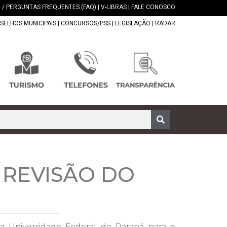
 / PERGUNTAS FREQUENTES (FAQ)
|
V-LIBRAS
|
FALE CONOSCO
SELHOS MUNICIPAIS
|
CONCURSOS/PSS
|
LEGISLAÇÃO
|
RADAR
 REVISÃO DO
 da Universidade Federal do Paraná para o