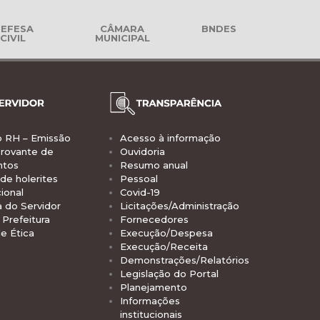
EFESA
CÂMARA
BNDES
CIVIL
MUNICIPAL
o RH – Emissão
Acesso à informação
rovante de
Ouvidoria
ntos
Resumo anual
de holerites
Pessoal
ional
Covid-19
a do Servidor
Licitações/Administração
Prefeitura
Fornecedores
e Ética
Execução/Despesa
Execução/Receita
Demonstrações/Relatórios
Legislação do Portal
Planejamento
Informações
institucionais