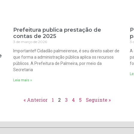
Prefeitura publica prestação de
P
contas de 2025
p
3 de março de 2026
3 
Importante!! Cidadão palmeirense, é seu direito saber de
A 
e
que forma a administração pública aplica os recursos
pa
públicos. A Prefeitura de Palmeira, por meio da
fo
Secretaria
Le
Leia mais »
« Anterior
1
2
3
4
5
Seguinte »