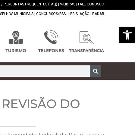
 / PERGUNTAS FREQUENTES (FAQ)
|
V-LIBRAS
|
FALE CONOSCO
SELHOS MUNICIPAIS
|
CONCURSOS/PSS
|
LEGISLAÇÃO
|
RADAR
Abrir 
 REVISÃO DO
 da Universidade Federal do Paraná para o