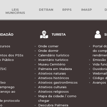
LEIS
DETRAN
RPPS
IMASP
D
MUNICIPAIS
cursos
Onde comer
Portal d
Onde dormir
do comp
tos dos PSSs
Calendário turístico
rendime
o Público
Inventário turístico
Emissão 
Museu Cemitério
Vida func
/SIC
Palmeira em Madeira
Ouvidori
Atrativos naturais
Webmail 
Atrativos históricos
Código d
lixo
Atrativos gastronômicos
Avanços
 emprego
Atrativos culturais
Serviço ao
Atrativos religiosos
Mapa da cidade / como
de protocolo
chegar
io
Descubra Palmeira