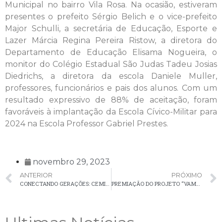
Municipal no bairro Vila Rosa. Na ocasião, estiveram
presentes o prefeito Sérgio Belich e o vice-prefeito
Major Schulli, a secretária de Educação, Esporte e
Lazer Márcia Regina Pereira Ristow, a diretora do
Departamento de Educação Elisama Nogueira, o
monitor do Colégio Estadual São Judas Tadeu Josias
Diedrichs, a diretora da escola Daniele Muller,
professores, funcionários e pais dos alunos. Com um
resultado expressivo de 88% de aceitação, foram
favoráveis à implantação da Escola Cívico-Militar para
2024 na Escola Professor Gabriel Prestes.
novembro 29, 2023
ANTERIOR
PRÓXIMO
CONECTANDO GERAÇÕES: CEMID FAZ VISITA EM ESCOLA MUNICIPAL E GRUPOS REALIZAM TROCA DE APRESENTAÇÕES CULTURAIS
PREMIAÇÃO DO PROJETO “VAMOS LER”, GERAÇÃO DIGITAL DO GRUPO A REDE