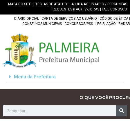
MAPA DO SITE
|
TECLAS DE ATALHO
|
AJUDA AO USUÁRIO / PERGUNTAS
FREQUENTES (FAQ)
|
V-LIBRAS
|
FALE CONOSCO
DIÁRIO OFICIAL
|
CARTA DE SERVIÇOS AO USUÁRIO
|
CÓDIGO DE ÉTICA
|
CONSELHOS MUNICIPAIS
|
CONCURSOS/PSS
|
LEGISLAÇÃO
|
RADAR
Menu da Prefeitura
O QUE VOCÊ PROCUR