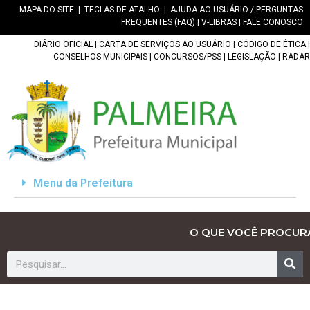
MAPA DO SITE
|
TECLAS DE ATALHO
|
AJUDA AO USUÁRIO / PERGUNTAS
FREQUENTES (FAQ)
|
V-LIBRAS
|
FALE CONOSCO
DIÁRIO OFICIAL
|
CARTA DE SERVIÇOS AO USUÁRIO
|
CÓDIGO DE ÉTICA
|
CONSELHOS MUNICIPAIS
|
CONCURSOS/PSS
|
LEGISLAÇÃO
|
RADAR
Menu da Prefeitura
O QUE VOCÊ PROCUR