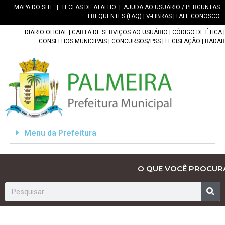
MAPA DO SITE
|
TECLAS DE ATALHO
|
AJUDA AO USUÁRIO / PERGUNTAS
FREQUENTES (FAQ)
|
V-LIBRAS
|
FALE CONOSCO
DIÁRIO OFICIAL
|
CARTA DE SERVIÇOS AO USUÁRIO
|
CÓDIGO DE ÉTICA
|
CONSELHOS MUNICIPAIS
|
CONCURSOS/PSS
|
LEGISLAÇÃO
|
RADAR
Menu da Prefeitura
O QUE VOCÊ PROCUR