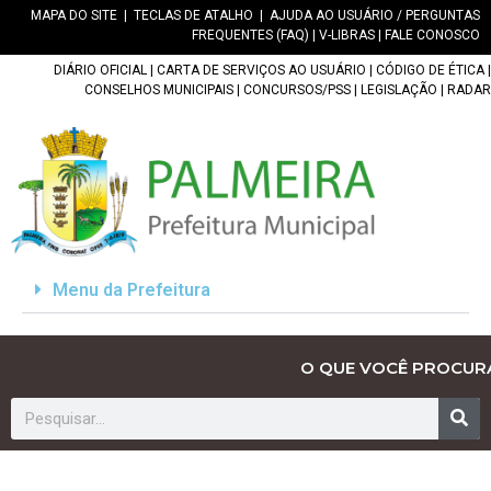
MAPA DO SITE
|
TECLAS DE ATALHO
|
AJUDA AO USUÁRIO / PERGUNTAS
FREQUENTES (FAQ)
|
V-LIBRAS
|
FALE CONOSCO
DIÁRIO OFICIAL
|
CARTA DE SERVIÇOS AO USUÁRIO
|
CÓDIGO DE ÉTICA
|
CONSELHOS MUNICIPAIS
|
CONCURSOS/PSS
|
LEGISLAÇÃO
|
RADAR
Menu da Prefeitura
O QUE VOCÊ PROCUR