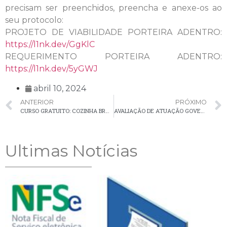
precisam ser preenchidos, preencha e anexe-os ao
seu protocolo:
PROJETO DE VIABILIDADE PORTEIRA ADENTRO:
https://l1nk.dev/GgKlC
REQUERIMENTO PORTEIRA ADENTRO:
https://l1nk.dev/5yGWJ
abril 10, 2024
ANTERIOR
PRÓXIMO
CURSO GRATUITO: COZINHA BRASILEIRA
AVALIAÇÃO DE ATUAÇÃO GOVERNAMENTAL PELO TCE/PR | PRESTAÇÃO DE CONTAS ANUAL REFERENTE AO EXERCÍCIO DE 2023
Ultimas Notícias