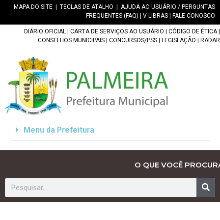
MAPA DO SITE
|
TECLAS DE ATALHO
|
AJUDA AO USUÁRIO / PERGUNTAS
FREQUENTES (FAQ)
|
V-LIBRAS
|
FALE CONOSCO
DIÁRIO OFICIAL
|
CARTA DE SERVIÇOS AO USUÁRIO
|
CÓDIGO DE ÉTICA
|
CONSELHOS MUNICIPAIS
|
CONCURSOS/PSS
|
LEGISLAÇÃO
|
RADAR
Menu da Prefeitura
O QUE VOCÊ PROCUR