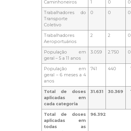
Caminhoneiros
1
0
0
Trabalhadores do
0
0
0
Transporte
Coletivo
Trabalhadores
2
2
0
Aeroportuários
População em
3.059
2.750
0
geral – 5 a 11 anos
População em
741
440
1
geral – 6 meses a 4
anos
Total de doses
31.631
30.369
aplicadas em
cada categoria
Total de doses
96.392
aplicadas em
todas as