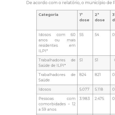
De acordo com o relatório, o município de 
Categoria
1ª
2ª
3
dose
dose
d
Idosos com 60
55
54
0
anos ou mais
residentes em
ILPI*
Trabalhadores de
51
51
Saúde de ILPI*
Trabalhadores de
824
821
0
Saúde
Idosos
5.077
5.118
0
Pessoas com
3.983
2.475
0
comorbidades – 12
a 59 anos