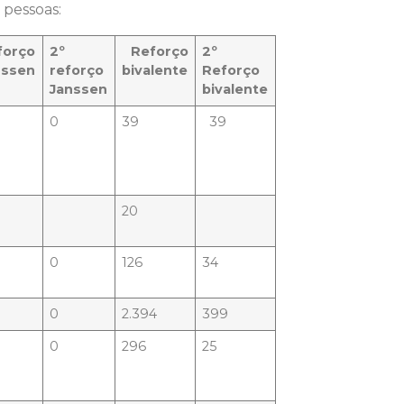
 pessoas:
forço
2º
Reforço
2º
nssen
reforço
bivalente
Reforço
Janssen
bivalente
0
39
39
20
0
126
34
0
2.394
399
0
296
25