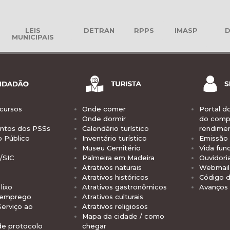
LEIS
DETRAN
RPPS
IMASP
D
MUNICIPAIS
cursos
Onde comer
Portal d
Onde dormir
do comp
tos dos PSSs
Calendário turístico
rendime
o Público
Inventário turístico
Emissão 
Museu Cemitério
Vida func
/SIC
Palmeira em Madeira
Ouvidori
Atrativos naturais
Webmail 
Atrativos históricos
Código d
lixo
Atrativos gastronômicos
Avanços
 emprego
Atrativos culturais
Serviço ao
Atrativos religiosos
Mapa da cidade / como
de protocolo
chegar