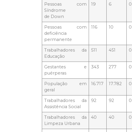
Pessoas com
19
6
0
Síndrome
de Down
Pessoas com
116
10
0
deficiência
permanente
Trabalhadores da
511
451
0
Educação
Gestantes e
343
277
0
puérperas
População em
16.717
17.782
0
geral
Trabalhadores da
92
92
0
Assistência Social
Trabalhadores da
40
40
0
Limpeza Urbana