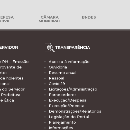
EFESA
CÂMARA
BNDES
CIVIL
MUNICIPAL
o RH – Emissão
Acesso à informação
rovante de
Ouvidoria
ntos
Resumo anual
de holerites
Pessoal
ional
Covid-19
a do Servidor
Licitações/Administração
Prefeitura
Fornecedores
e Ética
Execução/Despesa
Execução/Receita
Demonstrações/Relatórios
Legislação do Portal
Planejamento
Informações