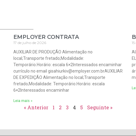
EMPLOYER CONTRATA
B
17 de julho de 2026
15
AUXILIAR DE PRODUÇÃO Alimentação no
A
local;Transporte fretado;Modalidade:
EL
Temporário.Horário: escala 6×2Interessados encaminhar
pr
currículo no email gisahiurkiv@employer.com.brAUXILIAR
ár
DE EXPEDIÇÃO Alimentação no local;Transporte
mo
fretado;Modalidade: Temporário.Horário: escala
Le
6×2Interessados encaminhar
Leia mais »
« Anterior
1
2
3
4
5
Seguinte »