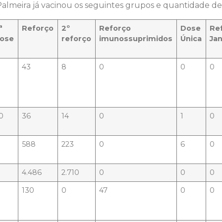
Palmeira já vacinou os seguintes grupos e quantidade de
ª
Reforço
2º
Reforço
Dose
Re
ose
reforço
imunossuprimidos
Única
Ja
43
8
0
0
0
0
36
14
0
1
0
588
223
0
6
0
4.486
2.710
0
0
0
130
0
47
0
0