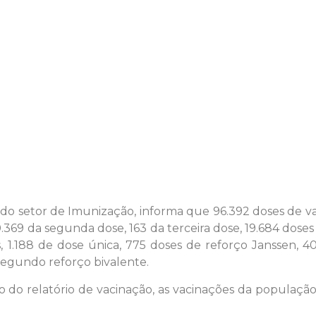
 do setor de Imunização, informa que 96.392 doses de vac
0.369 da segunda dose, 163 da terceira dose, 19.684 doses
 1.188 de dose única, 775 doses de reforço Janssen, 4
segundo reforço bivalente.
são do relatório de vacinação, as vacinações da populaç