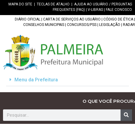
MAPA DO SITE
|
TECLAS DE ATALHO
|
AJUDA AO USUÁRIO / PERGUNTAS
FREQUENTES (FAQ)
|
V-LIBRAS
|
FALE CONOSCO
DIÁRIO OFICIAL
|
CARTA DE SERVIÇOS AO USUÁRIO
|
CÓDIGO DE ÉTICA
|
CONSELHOS MUNICIPAIS
|
CONCURSOS/PSS
|
LEGISLAÇÃO
|
RADAR
Menu da Prefeitura
O QUE VOCÊ PROCUR