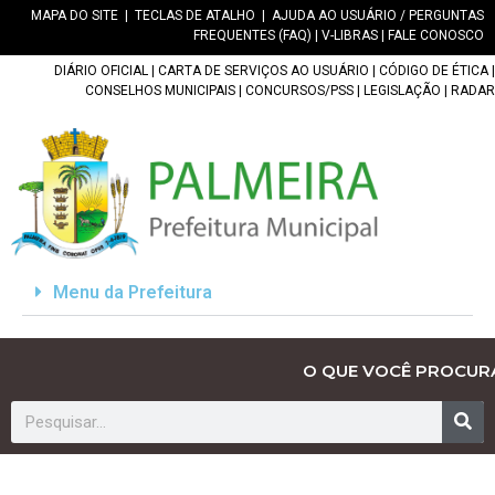
MAPA DO SITE
|
TECLAS DE ATALHO
|
AJUDA AO USUÁRIO / PERGUNTAS
FREQUENTES (FAQ)
|
V-LIBRAS
|
FALE CONOSCO
DIÁRIO OFICIAL
|
CARTA DE SERVIÇOS AO USUÁRIO
|
CÓDIGO DE ÉTICA
|
CONSELHOS MUNICIPAIS
|
CONCURSOS/PSS
|
LEGISLAÇÃO
|
RADAR
Menu da Prefeitura
O QUE VOCÊ PROCUR