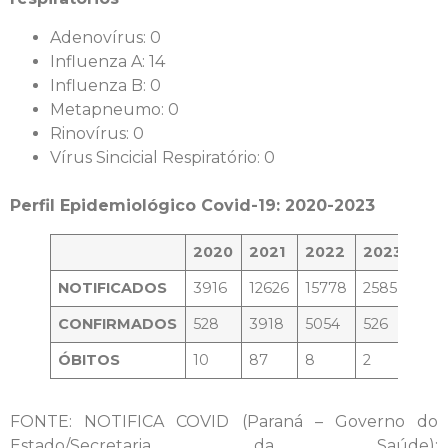
Adenovírus: 0
Influenza A: 14
Influenza B: 0
Metapneumo: 0
Rinovírus: 0
Vírus Sincicial Respiratório: 0
Perfil Epidemiológico Covid-19: 2020-2023
2020
2021
2022
2023
NOTIFICADOS
3916
12626
15778
2585
CONFIRMADOS
528
3918
5054
526
ÓBITOS
10
87
8
2
FONTE: NOTIFICA COVID (Paraná – Governo do
Estado/Secretaria da Saúde):