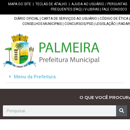
MAPA DO SITE
|
TECLAS DE ATALHO
|
AJUDA AO USUÁRIO / PERGUNTAS
FREQUENTES (FAQ)
|
V-LIBRAS
|
FALE CONOSCO
DIÁRIO OFICIAL
|
CARTA DE SERVIÇOS AO USUÁRIO
|
CÓDIGO DE ÉTICA
|
CONSELHOS MUNICIPAIS
|
CONCURSOS/PSS
|
LEGISLAÇÃO
|
RADAR
Menu da Prefeitura
O QUE VOCÊ PROCUR