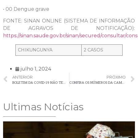
• 00 Dengue grave
FONTE: SINAN ONLINE (SISTEMA DE INFORMAÇÃO
DE AGRAVOS DE NOTIFICAÇÃO):
https://sinan.saude.gov.br/sinan/secured/consultar/consu
CHIKUNGUNYA
2 CASOS
julho 1, 2024
ANTERIOR
PRÓXIMO
BOLETIM DA COVID-19 NÃO TEM NOVOS CASOS EM PALMEIRA NA ÚLTIMA SEMANA
CONFIRA OS NÚMEROS DA CAMPANHA DE VACINAÇÃO CONTRA INFLUENZA EM PALMEIRA
Ultimas Notícias