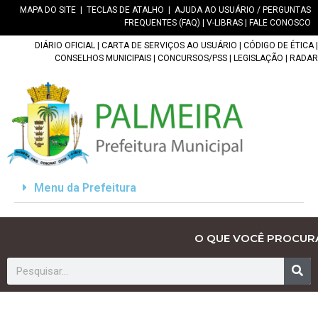
MAPA DO SITE
|
TECLAS DE ATALHO
|
AJUDA AO USUÁRIO / PERGUNTAS
FREQUENTES (FAQ)
|
V-LIBRAS
|
FALE CONOSCO
DIÁRIO OFICIAL
|
CARTA DE SERVIÇOS AO USUÁRIO
|
CÓDIGO DE ÉTICA
|
CONSELHOS MUNICIPAIS
|
CONCURSOS/PSS
|
LEGISLAÇÃO
|
RADAR
Menu da Prefeitura
O QUE VOCÊ PROCUR