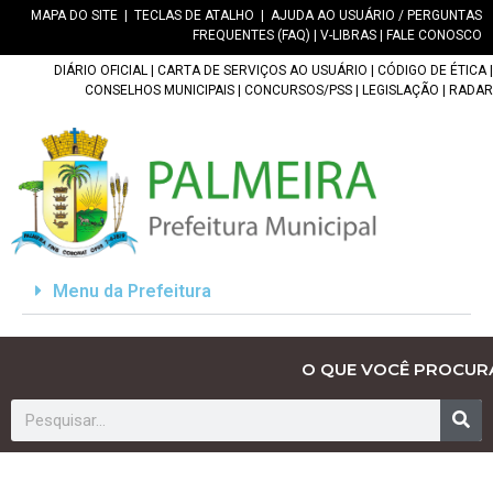
MAPA DO SITE
|
TECLAS DE ATALHO
|
AJUDA AO USUÁRIO / PERGUNTAS
FREQUENTES (FAQ)
|
V-LIBRAS
|
FALE CONOSCO
DIÁRIO OFICIAL
|
CARTA DE SERVIÇOS AO USUÁRIO
|
CÓDIGO DE ÉTICA
|
CONSELHOS MUNICIPAIS
|
CONCURSOS/PSS
|
LEGISLAÇÃO
|
RADAR
Menu da Prefeitura
O QUE VOCÊ PROCUR