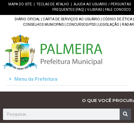
MAPA DO SITE
|
TECLAS DE ATALHO
|
AJUDA AO USUÁRIO / PERGUNTAS
FREQUENTES (FAQ)
|
V-LIBRAS
|
FALE CONOSCO
DIÁRIO OFICIAL
|
CARTA DE SERVIÇOS AO USUÁRIO
|
CÓDIGO DE ÉTICA
|
CONSELHOS MUNICIPAIS
|
CONCURSOS/PSS
|
LEGISLAÇÃO
|
RADAR
Menu da Prefeitura
O QUE VOCÊ PROCUR