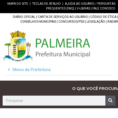
MAPA DO SITE
|
TECLAS DE ATALHO
|
AJUDA AO USUÁRIO / PERGUNTAS
FREQUENTES (FAQ)
|
V-LIBRAS
|
FALE CONOSCO
DIÁRIO OFICIAL
|
CARTA DE SERVIÇOS AO USUÁRIO
|
CÓDIGO DE ÉTICA
|
CONSELHOS MUNICIPAIS
|
CONCURSOS/PSS
|
LEGISLAÇÃO
|
RADAR
Menu da Prefeitura
O QUE VOCÊ PROCUR