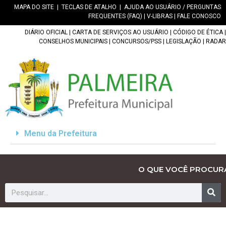
MAPA DO SITE
|
TECLAS DE ATALHO
|
AJUDA AO USUÁRIO / PERGUNTAS
FREQUENTES (FAQ)
|
V-LIBRAS
|
FALE CONOSCO
DIÁRIO OFICIAL
|
CARTA DE SERVIÇOS AO USUÁRIO
|
CÓDIGO DE ÉTICA
|
CONSELHOS MUNICIPAIS
|
CONCURSOS/PSS
|
LEGISLAÇÃO
|
RADAR
Menu da Prefeitura
O QUE VOCÊ PROCUR