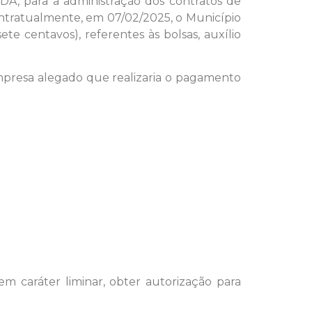
 para a administração dos contratos de
ontratualmente, em 07/02/2025, o Município
ete centavos), referentes às bolsas, auxílio
empresa alegado que realizaria o pagamento
m caráter liminar, obter autorização para