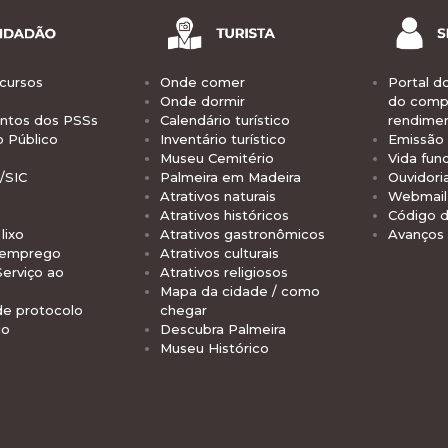
cursos
Onde comer
Portal d
Onde dormir
do comp
tos dos PSSs
Calendário turístico
rendime
o Público
Inventário turístico
Emissão 
Museu Cemitério
Vida func
/SIC
Palmeira em Madeira
Ouvidori
Atrativos naturais
Webmail 
Atrativos históricos
Código d
lixo
Atrativos gastronômicos
Avanços
 emprego
Atrativos culturais
Serviço ao
Atrativos religiosos
Mapa da cidade / como
de protocolo
chegar
io
Descubra Palmeira
Museu Histórico