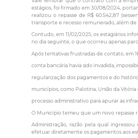
Vale lembrar que o contrato com a emp
estágios, foi firmado em 30/08/2024, port
realizou o repasse de R$ 60.542,87 (sessent
transporte e recesso remunerado, além de R
Contudo, em 11/02/2025, os estagiários in
no dia seguinte, o que ocorreu apenas par
Após tentativas frustradas de contato, em
conta bancária havia sido invadida, impossib
regularização dos pagamentos e do histór
municípios, como Palotina, União da Vitóri
processo administrativo para apurar as infraç
O Município temeu que um novo repasse res
Administração, razão pela qual ingressou
efetuar diretamente os pagamentos aos est