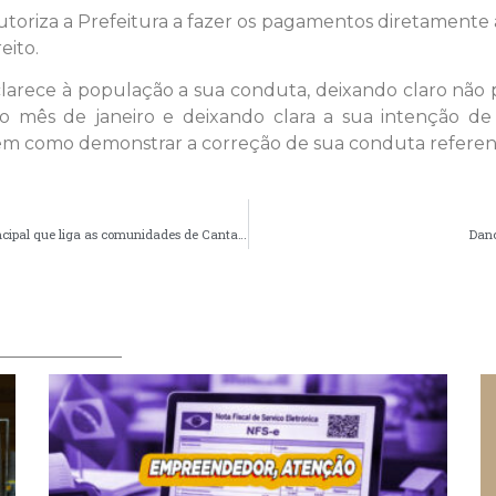
autoriza a Prefeitura a fazer os pagamentos diretamente a
eito.
sclarece à população a sua conduta, deixando claro nã
o mês de janeiro e deixando clara a sua intenção de 
 bem como demonstrar a correção de sua conduta refere
Prefeitura de Palmeira conclui obra essencial na estrada principal que liga as comunidades de Canta Galo, Santa Bárbara e Três Morros!
Danç