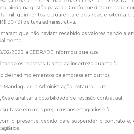
resa CEBRADE – CENTRAL BRASILEIRA DE ESTÁGIO LTDA,
anto, ainda na gestão passada. Conforme determinado c
a mil, quinhentos e quarenta e dois reais e oitenta e s
$ 307,31 de taxa administrativa.
formaram que não haviam recebido os valores, tendo a 
cialmente.
 18/02/2025, a CEBRADE informou que sua
ilitando os repasses. Diante da incerteza quanto à
ico de inadimplementos da empresa em outros
a e Mandaguari, a Administração instaurou um
ões e analisar a possibilidade de rescisão contratual.
ultasse em mais prejuízos aos estagiários e à
 com o presente pedido para suspender o contrato e, e
agiários.