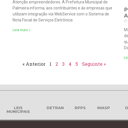
Atenção empreendedores. A Prefeitura Municipal de
Palmeira informa, aos contribuintes e às empresas que
P
utilizam integração via WebService com o Sistema de
A
Nota Fiscal de Serviços Eletrônica
17
Ma
Leia mais »
de
qu
Da
Le
« Anterior
1
2
3
4
5
Seguinte »
LEIS
DETRAN
RPPS
IMASP
D
MUNICIPAIS