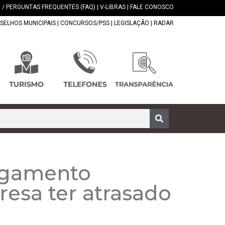
 / PERGUNTAS FREQUENTES (FAQ)
|
V-LIBRAS
|
FALE CONOSCO
SELHOS MUNICIPAIS
|
CONCURSOS/PSS
|
LEGISLAÇÃO
|
RADAR
pagamento
resa ter atrasado