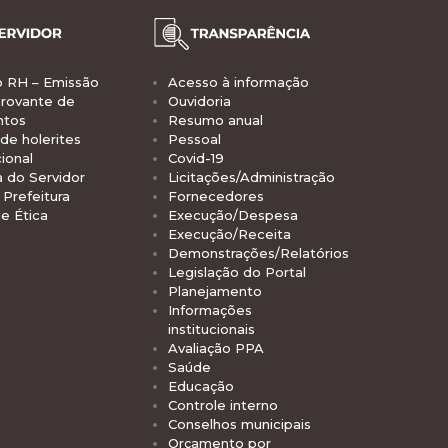
o RH – Emissão
Acesso à informação
rovante de
Ouvidoria
ntos
Resumo anual
de holerites
Pessoal
ional
Covid-19
a do Servidor
Licitações/Administração
Prefeitura
Fornecedores
e Ética
Execução/Despesa
Execução/Receita
Demonstrações/Relatórios
Legislação do Portal
Planejamento
Informações
institucionais
Avaliação PPA
Saúde
Educação
Controle interno
Conselhos municipais
Orçamento por