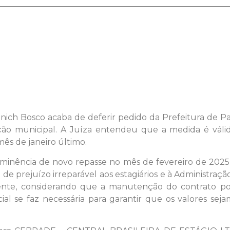
Ponich Bosco acaba de deferir pedido da Prefeitura de P
ação municipal. A Juíza entendeu que a medida é váli
ês de janeiro último.
 iminência de novo repasse no mês de fevereiro de 202
co de prejuízo irreparável aos estagiários e à Administra
nte, considerando que a manutenção do contrato po
cial se faz necessária para garantir que os valores sej